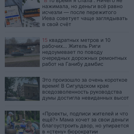
“В
то время я спала”. Ничего не
нажимала, но деньги всё равно
исчезли — после пережитого
Иева советует чаще заглядывать
в свой счёт
15
квадратных метров и 10
рабочих… Житель Риги
недоумевает по поводу
очередных дорожных ремонтных
работ на Ганибу дамбис
Это произошло за очень короткое
время! В Сигулдском крае
вседозволенность руководства
думы достигла невиданных высот
«Проекты, подписи жителей и что
ещё?» Мама хочет за свои деньги
благоустроить двор, но упирается
в «стену» бюрократии