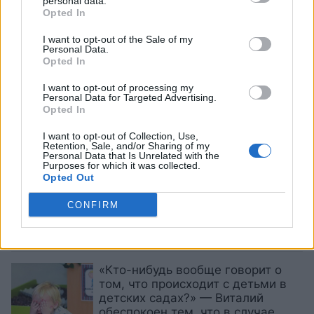
personal data.
Opted In
«О
таком диагнозе я узнал только
в E-veselība!» — Андрис в
I want to opt-out of the Sale of my
Personal Data.
недоумении из-за записи врача
Opted In
I want to opt-out of processing my
Раев
поставил под сомнение
Personal Data for Targeted Advertising.
Opted In
версию НВС о несбитом ранее
дроне: проблема не в сенсорах, а
I want to opt-out of Collection, Use,
в решениях Сейма
Retention, Sale, and/or Sharing of my
Personal Data that Is Unrelated with the
Purposes for which it was collected.
«Многие жители Латвии больше
Opted Out
не живут, они просто выживают»
— мама пятерых детей больше не
CONFIRM
в силах терпеть ситуацию на
рынке труда и в экономике
«Кто-нибудь вообще говорит о
том, что происходит с детьми в
детских садах?» — Виталий
обеспокоен тем, что в случае