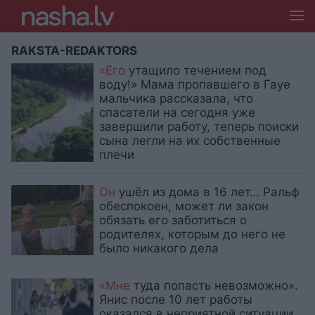
RAKSTA-REDAKTORS
«Его
утащило течением под
воду!» Мама пропавшего в Гауе
мальчика рассказала, что
спасатели на сегодня уже
завершили работу, теперь поиски
сына легли на их собственные
плечи
Он
ушёл из дома в 16 лет… Ральф
обеспокоен, может ли закон
обязать его заботиться о
родителях, которым до него не
было никакого дела
«Мне
туда попасть невозможно».
Янис после 10 лет работы
оказался в неприятной ситуации