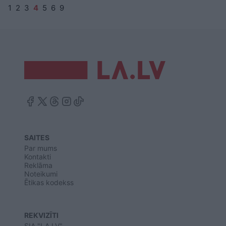
1
2
3
4
5
6
9
SAITES
Par mums
Kontakti
Reklāma
Noteikumi
Ētikas kodekss
REKVIZĪTI
SIA "LA.LV"