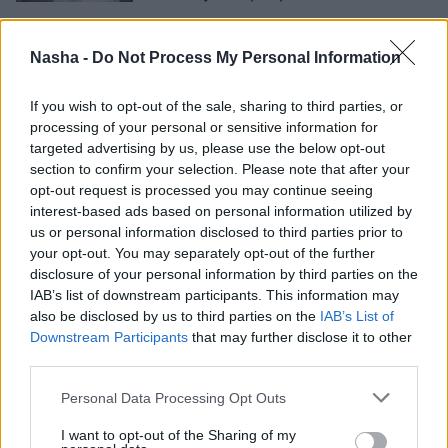
Адвокат
о юридическом кошмаре
Nasha -
Do Not Process My Personal Information
после инцидента со сбитием
дрона: кто несёт
ответственность, если его
If you wish to opt-out of the sale, sharing to third parties, or
обломки повреждают частную
processing of your personal or sensitive information for
собственность?
targeted advertising by us, please use the below opt-out
section to confirm your selection. Please note that after your
opt-out request is processed you may continue seeing
“Я стояла в Балтийском пути, а
interest-based ads based on personal information utilized by
теперь в свободной Латвии сама
us or personal information disclosed to third parties prior to
подвергаюсь репрессиям!” Лига с
your opt-out. You may separately opt-out of the further
высшим образованием не может
disclosure of your personal information by third parties on the
найти работу и боится остаться на
IAB’s list of downstream participants. This information may
улице
also be disclosed by us to third parties on the
IAB’s List of
Downstream Participants
that may further disclose it to other
Найдена на глубине 14 метров
third parties.
спустя два года… Руководитель
«Bezvests.lv» рассказывает о
Personal Data Processing Opt Outs
трудностях поиска пропавших
людей
I want to opt-out of the Sharing of my