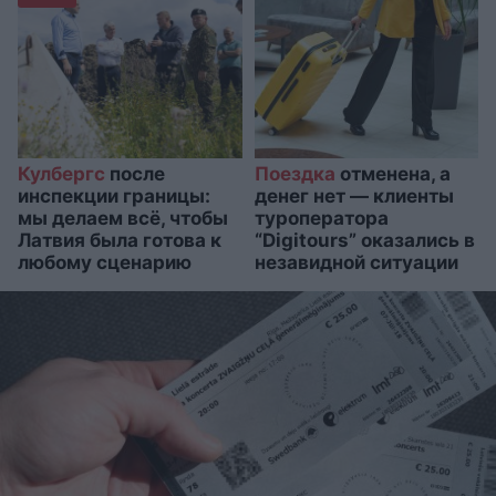
Кулбергс
после
Поездка
отменена, а
инспекции границы:
денег нет — клиенты
мы делаем всё, чтобы
туроператора
Латвия была готова к
“Digitours” оказались в
любому сценарию
незавидной ситуации