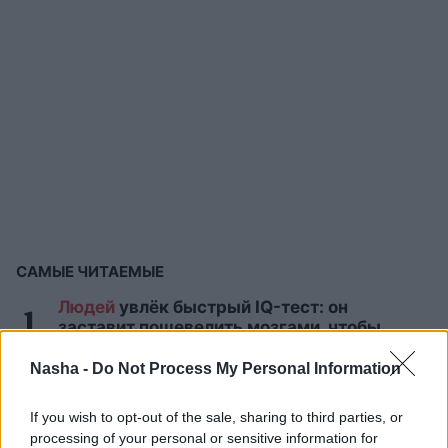
САМЫЕ ЧИТАЕМЫЕ
Людей
увлёк быстрый IQ-тест: он
заставит пошевелить мозгами, чтобы
проверить твою эрудицию
Nasha -
Do Not Process My Personal Information
Течёт ли в твоих жилах кровь
If you wish to opt-out of the sale, sharing to third parties, or
благородного происхождения? 10
фамилий, которые могут об этом
processing of your personal or sensitive information for