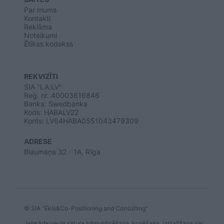
Par mums
Kontakti
Reklāma
Noteikumi
Ētikas kodekss
REKVIZĪTI
SIA "LA.LV"
Reģ. nr. 40003616846
Banka: Swedbanka
Kods: HABALV22
Konts: LV64HABA0551043479309
ADRESE
Blaumaņa 32 - 1A, Rīga
© SIA "Ekis&Co-Positioning and Consulting"
Jebkāda veida satura pārpublicēšana, kopēšana, izplatīšana vai