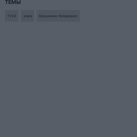
ТЕМЫ
TV24
жара
Кришьянис Фелдманис