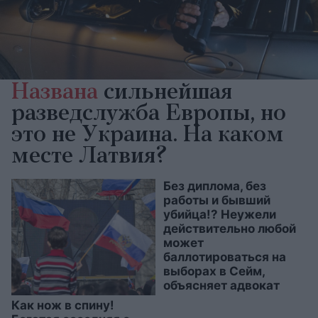
Названа
сильнейшая
разведслужба Европы, но
это не Украина. На каком
месте Латвия?
Без диплома, без
работы и бывший
убийца!? Неужели
действительно любой
может
баллотироваться на
выборах в Сейм,
объясняет адвокат
Как нож в спину!