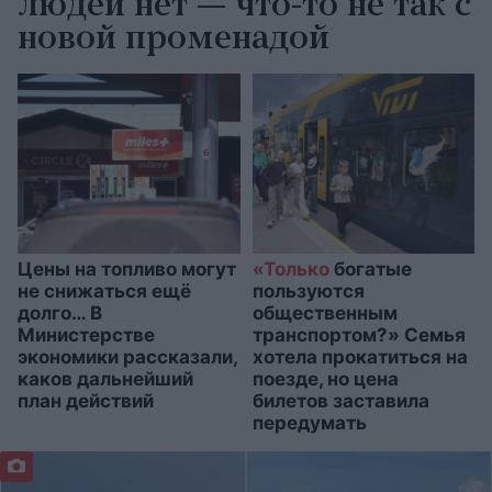
людей нет — что-то не так с
новой променадой
Цены на топливо могут
«Только
богатые
не снижаться ещё
пользуются
долго… В
общественным
Министерстве
транспортом?» Семья
экономики рассказали,
хотела прокатиться на
каков дальнейший
поезде, но цена
план действий
билетов заставила
передумать