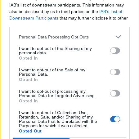
IAB’s list of downstream participants. This information may
also be disclosed by us to third parties on the
IAB’s List of
Downstream Participants
that may further disclose it to other
third parties.
Personal Data Processing Opt Outs
I want to opt-out of the Sharing of my
САМЫЕ ЧИТАЕМЫЕ
personal data.
Opted In
Инесе Супе: Я не могу забыть эту
картину… Я больше не хочу посещать
I want to opt-out of the Sale of my
Personal Data.
похороны своего друга
Opted In
Названы
самые смертоносные
I want to opt-out of processing my
Personal Data for Targeted Advertising.
автомобили на дорогах: держим кулачки,
Opted In
чтобы вы не нашли в списке свой
автомобиль
I want to opt-out of Collection, Use,
Retention, Sale, and/or Sharing of my
Personal Data that Is Unrelated with the
Purposes for which it was collected.
Для
этих 3 знаков зодиака август станет
Opted Out
настоящим кошмаром — будь готов уже