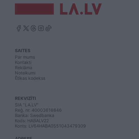
SAITES
Par mums
Kontakti
Reklāma
Noteikumi
Ētikas kodekss
REKVIZĪTI
SIA "LA.LV"
Reģ. nr. 40003616846
Banka: Swedbanka
Kods: HABALV22
Konts: LV64HABA0551043479309
ADRESE