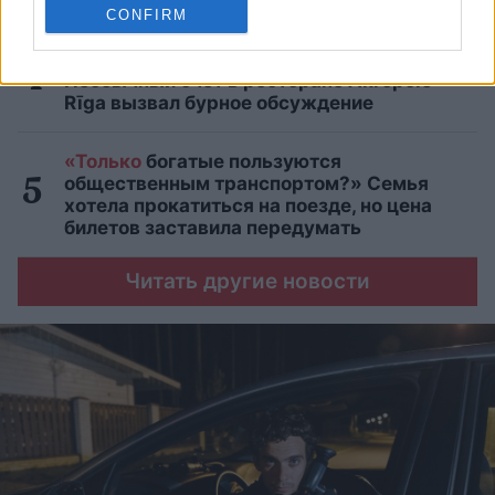
сейчас!
CONFIRM
«А
так можно было? Я аж растерялась».
Необычный счёт в ресторане Akropole
Rīga вызвал бурное обсуждение
«Только
богатые пользуются
общественным транспортом?» Семья
хотела прокатиться на поезде, но цена
билетов заставила передумать
Читать другие новости