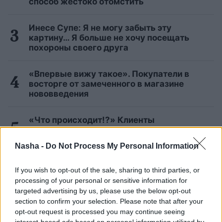
способ жестоко отомстить
Инесе Супе: Я не могу забыть эту
картину… Я больше не хочу посещать
похороны своего друга
«Впервые вижу такое». Покупатели в
восторге от замеченного в магазине
нововведения
«Что происходит!?» Клиенты
«Swedbank» массово сообщают о
проблемах с интернет-банком
Nasha -
Do Not Process My Personal Information
Читать другие новости
If you wish to opt-out of the sale, sharing to third parties, or
processing of your personal or sensitive information for
targeted advertising by us, please use the below opt-out
section to confirm your selection. Please note that after your
opt-out request is processed you may continue seeing
interest-based ads based on personal information utilized by