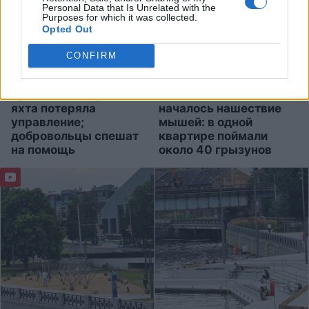
Personal Data that Is Unrelated with the
Purposes for which it was collected.
Opted Out
CONFIRM
В
море у Берзциемса
Во
время реновации в
кризисная ситуация —
одном доме в Олайне
яхта потеряла
началось нашествие
управление;
мышей: в одной
добровольцы спешат
квартире поймали
на помощь
около 40 грызунов