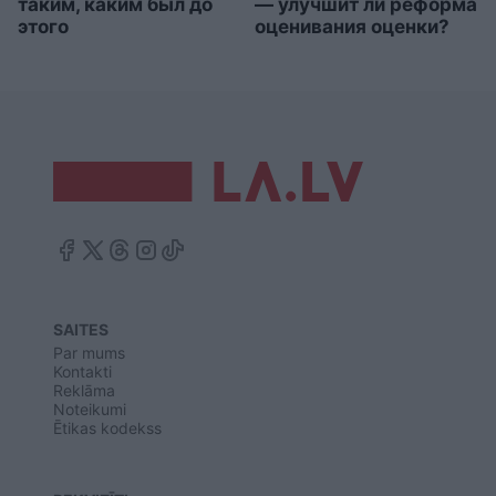
таким, каким был до
— улучшит ли реформа
этого
оценивания оценки?
SAITES
Par mums
Kontakti
Reklāma
Noteikumi
Ētikas kodekss