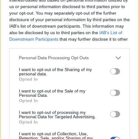
us or personal information disclosed to third parties prior to
your opt-out. You may separately opt-out of the further
disclosure of your personal information by third parties on the
IAB’s list of downstream participants. This information may
also be disclosed by us to third parties on the
IAB’s List of
Downstream Participants
that may further disclose it to other
third parties.
Personal Data Processing Opt Outs
«Только богатые
I want to opt-out of the Sharing of my
пользуются общественным
personal data.
Opted In
транспортом?» Семья
хотела прокатиться на
I want to opt-out of the Sale of my
Personal Data.
поезде, но цена билетов
Opted In
заставила передумать
I want to opt-out of processing my
Personal Data for Targeted Advertising.
Opted In
I want to opt-out of Collection, Use,
Retention, Sale, and/or Sharing of my