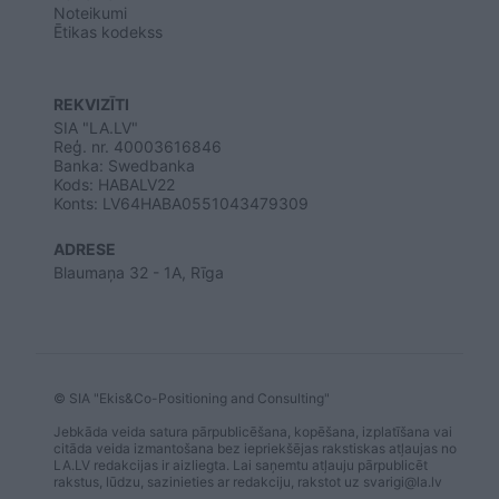
Noteikumi
Ētikas kodekss
REKVIZĪTI
SIA "LA.LV"
Reģ. nr. 40003616846
Banka: Swedbanka
Kods: HABALV22
Konts: LV64HABA0551043479309
ADRESE
Blaumaņa 32 - 1A, Rīga
© SIA "Ekis&Co-Positioning and Consulting"
Jebkāda veida satura pārpublicēšana, kopēšana, izplatīšana vai
citāda veida izmantošana bez iepriekšējas rakstiskas atļaujas no
LA.LV redakcijas ir aizliegta. Lai saņemtu atļauju pārpublicēt
rakstus, lūdzu, sazinieties ar redakciju, rakstot uz
svarigi@la.lv