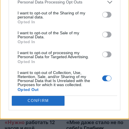
Personal Data Processing Opt Outs
I want to opt-out of the Sharing of my
Когда
наконец может быть
personal data.
Opted In
готова основная трасса
I want to opt-out of the Sale of my
«Rail Baltica»? Отвечает
Personal Data.
Opted In
бывший парламентский
секретарь Министерства
I want to opt-out of processing my
Personal Data for Targeted Advertising.
сообщения
Opted In
I want to opt-out of Collection, Use,
Retention, Sale, and/or Sharing of my
Personal Data that Is Unrelated with the
Purposes for which it was collected.
Opted Out
CONFIRM
«Нужно
работать 12
«Мне даже стало не по
часов и ещё
себе!» Грибник