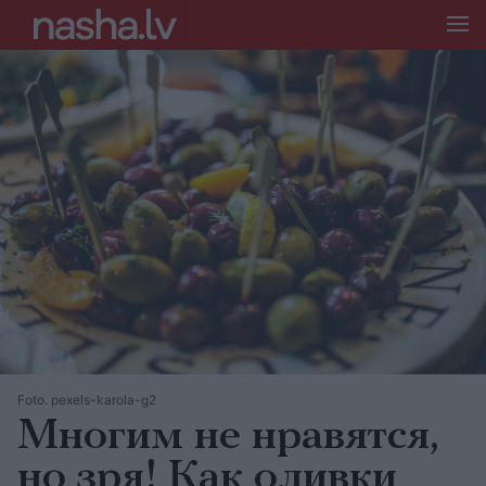
Foto. pexels-karola-g2
Многим не нравятся,
но зря! Как оливки