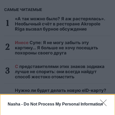
САМЫЕ ЧИТАЕМЫЕ
«А так можно было? Я аж растерялась».
Необычный счёт в ресторане Akropole
Rīga вызвал бурное обсуждение
Инесе
Супе: Я не могу забыть эту
картину… Я больше не хочу посещать
похороны своего друга
С
представителями этих знаков зодиака
лучше не спорить: они всегда найдут
способ жестоко отомстить
Нужно ли будет делать новую eID-карту?
LVRTC отвечает на вопросы об
изменениях, ожидающих часть общества
Nasha -
Do Not Process My Personal Information
в конце года