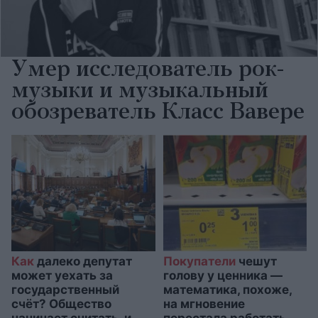
Умер исследователь рок-
музыки и музыкальный
обозреватель Класс Вавере
Как
далеко депутат
Покупатели
чешут
может уехать за
голову у ценника —
государственный
математика, похоже,
счёт? Общество
на мгновение
начинает считать, и
перестала работать