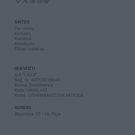
SAITES
Par mums
Kontakti
Reklāma
Noteikumi
Ētikas kodekss
REKVIZĪTI
SIA "LA.LV"
Reģ. nr. 40003616846
Banka: Swedbanka
Kods: HABALV22
Konts: LV64HABA0551043479309
ADRESE
Blaumaņa 32 - 1A, Rīga