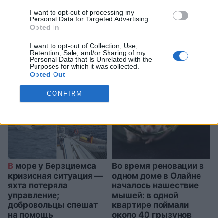
пользуются общественным
I want to opt-out of processing my
транспортом?» Семья
Personal Data for Targeted Advertising.
Opted In
хотела прокатиться на
поезде, но цена билетов
I want to opt-out of Collection, Use,
Retention, Sale, and/or Sharing of my
Personal Data that Is Unrelated with the
заставила передумать
Purposes for which it was collected.
Opted Out
CONFIRM
В
море у Берзциемса
Во время реновации в
кризисная ситуация —
одном доме в Олайне
яхта потеряла
началось нашествие
управление;
мышей: в одной
добровольцы спешат
квартире поймали
на помощь
около 40 грызунов