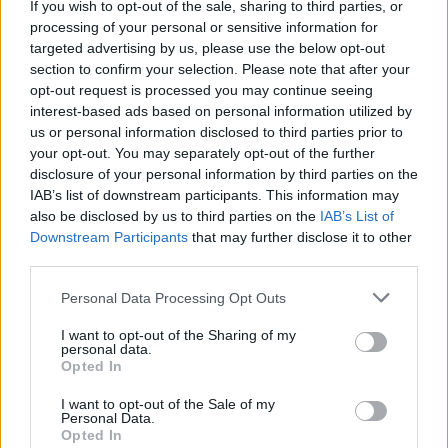
If you wish to opt-out of the sale, sharing to third parties, or
«Впервые
вижу такое». Покупатели в
processing of your personal or sensitive information for
восторге от замеченного в магазине
targeted advertising by us, please use the below opt-out
нововведения
section to confirm your selection. Please note that after your
opt-out request is processed you may continue seeing
Читать другие новости
interest-based ads based on personal information utilized by
us or personal information disclosed to third parties prior to
your opt-out. You may separately opt-out of the further
disclosure of your personal information by third parties on the
IAB’s list of downstream participants. This information may
also be disclosed by us to third parties on the
IAB’s List of
Downstream Participants
that may further disclose it to other
third parties.
Personal Data Processing Opt Outs
I want to opt-out of the Sharing of my
personal data.
Opted In
I want to opt-out of the Sale of my
Personal Data.
«Только
богатые
Opted In