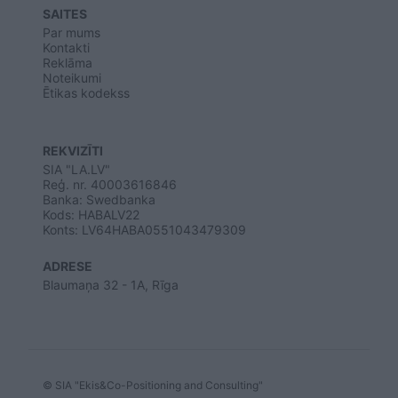
SAITES
Par mums
Kontakti
Reklāma
Noteikumi
Ētikas kodekss
REKVIZĪTI
SIA "LA.LV"
Reģ. nr. 40003616846
Banka: Swedbanka
Kods: HABALV22
Konts: LV64HABA0551043479309
ADRESE
Blaumaņa 32 - 1A, Rīga
© SIA "Ekis&Co-Positioning and Consulting"