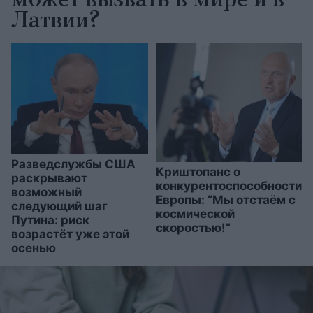
может вызвать в мире и в
Латвии?
Разведслужбы США
Криштопанс о
раскрывают
конкурентоспособности
возможный
Европы: “Мы отстаём с
следующий шаг
космической
Путина: риск
скоростью!”
возрастёт уже этой
осенью