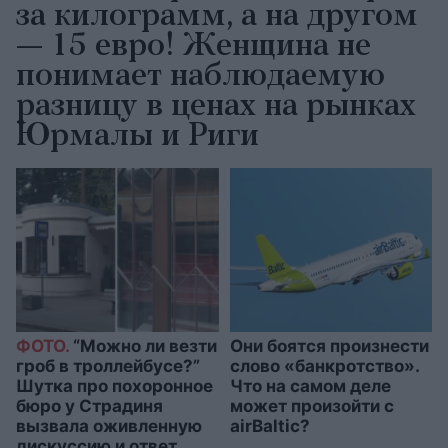
за килограмм, а на другом
— 15 евро! Женщина не
понимает наблюдаемую
разницу в ценах на рынках
Юрмалы и Риги
ФОТО.
“Можно ли везти
Они боятся произнести
гроб в троллейбусе?”
слово «банкротство».
Шутка про похоронное
Что на самом деле
бюро у Страдиня
может произойти с
вызвала оживленную
airBaltic?
дискуссию и ответ