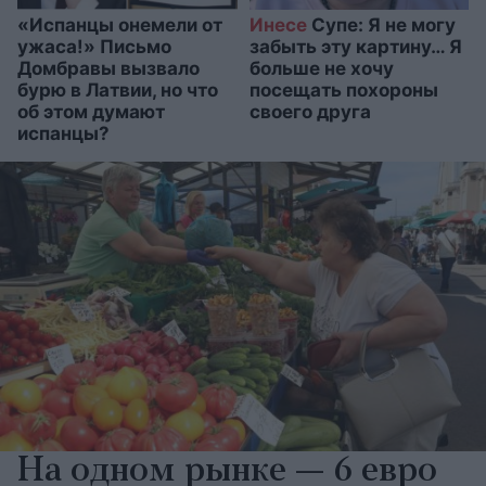
«Испанцы онемели от
Инесе
Супе: Я не могу
ужаса!» Письмо
забыть эту картину… Я
Домбравы вызвало
больше не хочу
бурю в Латвии, но что
посещать похороны
об этом думают
своего друга
испанцы?
На одном рынке — 6 евро