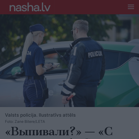
Valsts policija. Ilustratīvs attēls
Foto: Zane Bitere/LETA
«Выпивали?» — «С