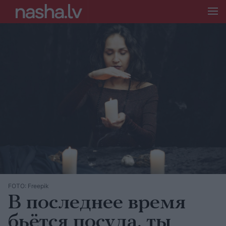
FOTO: Freepik
В последнее время
бьётся посуда, ты