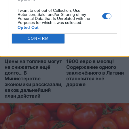
адвокат
I want to opt-out of Collection, Use,
Retention, Sale, and/or Sharing of my
Personal Data that Is Unrelated with the
Purposes for which it was collected.
Opted Out
CONFIRM
Цены на топливо могут
1900 евро в месяц!
не снижаться ещё
Содержание одного
долго… В
заключённого в Латвии
Министерстве
становится всё
экономики рассказали,
дороже
каков дальнейший
план действий