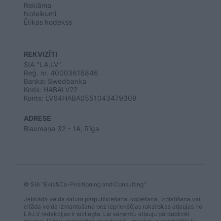
Reklāma
Noteikumi
Ētikas kodekss
REKVIZĪTI
SIA "LA.LV"
Reģ. nr. 40003616846
Banka: Swedbanka
Kods: HABALV22
Konts: LV64HABA0551043479309
ADRESE
Blaumaņa 32 - 1A, Rīga
© SIA "Ekis&Co-Positioning and Consulting"
Jebkāda veida satura pārpublicēšana, kopēšana, izplatīšana vai
citāda veida izmantošana bez iepriekšējas rakstiskas atļaujas no
LA.LV redakcijas ir aizliegta. Lai saņemtu atļauju pārpublicēt