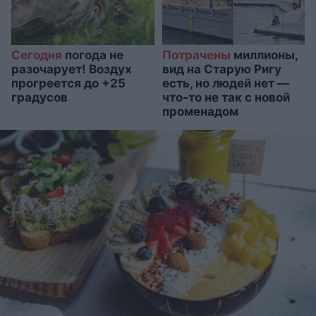
Сегодня
погода не
Потрачены
миллионы,
разочарует! Воздух
вид на Старую Ригу
прогреется до +25
есть, но людей нет —
градусов
что-то не так с новой
променадом