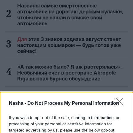
Названы самые смертоносные
автомобили на дорогах: держим кулачки,
чтобы вы не нашли в списке свой
автомобиль
Для
этих 3 знаков зодиака август станет
настоящим кошмаром — будь готов уже
сейчас!
«А так можно было? Я аж растерялась».
Необычный счёт в ресторане Akropole
Rīga вызвал бурное обсуждение
Нужно ли будет делать новую eID-карту?
LVRTC отвечает на вопросы об
Nasha -
Do Not Process My Personal Information
изменениях, ожидающих часть общества
в конце года
If you wish to opt-out of the sale, sharing to third parties, or
processing of your personal or sensitive information for
Читать другие новости
targeted advertising by us, please use the below opt-out