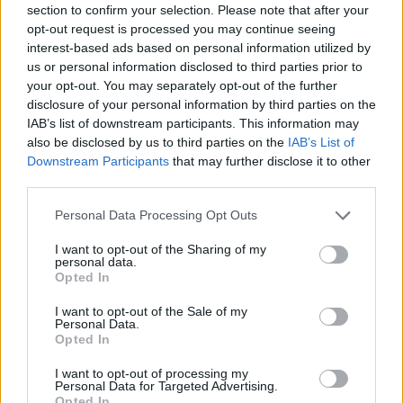
section to confirm your selection. Please note that after your
opt-out request is processed you may continue seeing
interest-based ads based on personal information utilized by
us or personal information disclosed to third parties prior to
your opt-out. You may separately opt-out of the further
disclosure of your personal information by third parties on the
IAB’s list of downstream participants. This information may
also be disclosed by us to third parties on the
IAB’s List of
Downstream Participants
that may further disclose it to other
third parties.
Personal Data Processing Opt Outs
I want to opt-out of the Sharing of my
personal data.
Без диплома, без работы и
Opted In
бывший убийца!? Неужели
I want to opt-out of the Sale of my
действительно любой
Personal Data.
Opted In
может баллотироваться на
выборах в Сейм, объясняет
I want to opt-out of processing my
Personal Data for Targeted Advertising.
Opted In