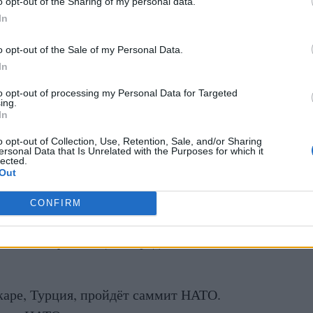
o opt-out of the Sharing of my personal data.
In
o opt-out of the Sale of my Personal Data.
In
to opt-out of processing my Personal Data for Targeted
ing.
In
o opt-out of Collection, Use, Retention, Sale, and/or Sharing
ersonal Data that Is Unrelated with the Purposes for which it
lected.
Out
 — большой друг животных и регулярно
сетях фотографии с различными
CONFIRM
я как снимками собак и кошек, так и других
х, и эти публикации нередко вызывали
каре, Турция, пройдёт саммит НАТО.