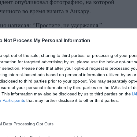
идент опубликовал фотографию, на которой
еченного во время визита в Анкару.
о написал: “Простите, не удержался.”
o Not Process My Personal Information
to opt-out of the sale, sharing to third parties, or processing of your per
formation for targeted advertising by us, please use the below opt-out s
r selection. Please note that after your opt-out request is processed y
eing interest-based ads based on personal information utilized by us or
disclosed to third parties prior to your opt-out. You may separately opt-
losure of your personal information by third parties on the IAB’s list of
. This information may also be disclosed by us to third parties on the
IA
Participants
that may further disclose it to other third parties.
l Data Processing Opt Outs