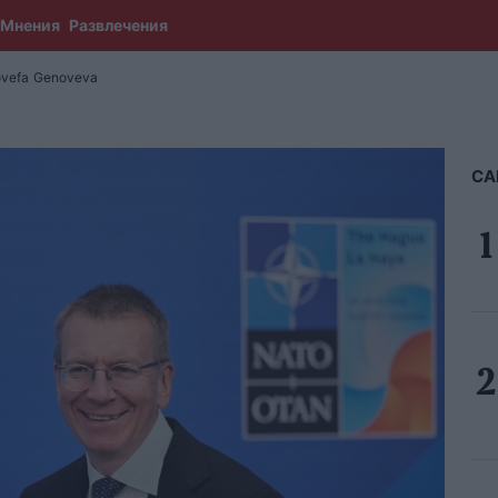
Мнения
Развлечения
vefa
Genoveva
СА