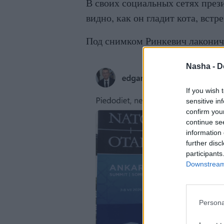
В своих социальных сетях през
видно, как он гладит кота, встр
Под снимком Ринкевич лаконичн
Nasha -
D
If you wish 
sensitive in
confirm you
continue se
information 
further disc
participants
Downstream 
Persona