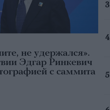
те, не удержался».
вии Эдгар Ринкевич
тографией с саммита