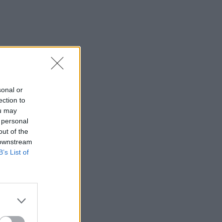
sonal or
ection to
ou may
 personal
out of the
 downstream
B’s List of