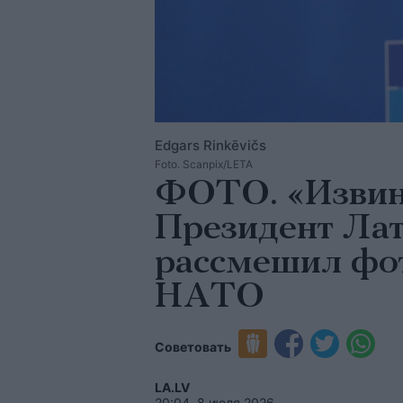
Edgars Rinkēvičs
Foto. Scanpix/LETA
ФОТО. «Извини
Президент Лат
рассмешил фо
НАТО
Советовать
LA.LV
20:04, 8 июля 2026