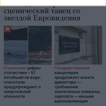
неожиданно эротичный
сценический танец со
звездой Евровидения
Страшные
цифры
Государственная
статистики – 51
канцелярия
погибший на воде:
продолжает искать
спасатели
директора —
предупреждают о
требования
смертельной
значительно снижены,
опасности
зарплата — весьма
вдохновляющая