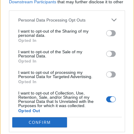
Downstream Participants
that may further disclose it to other
Читать другие новости
third parties.
Personal Data Processing Opt Outs
I want to opt-out of the Sharing of my
personal data.
Opted In
I want to opt-out of the Sale of my
Personal Data.
Opted In
I want to opt-out of processing my
Personal Data for Targeted Advertising.
Opted In
I want to opt-out of Collection, Use,
Retention, Sale, and/or Sharing of my
«Так
можно дурачиться на
Personal Data that Is Unrelated with the
Purposes for which it was collected.
своей кухне, а не на сцене!»
Opted Out
Элита Милграве
CONFIRM
позволила себе