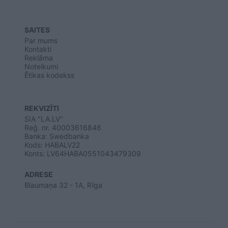
SAITES
Par mums
Kontakti
Reklāma
Noteikumi
Ētikas kodekss
REKVIZĪTI
SIA "LA.LV"
Reģ. nr. 40003616846
Banka: Swedbanka
Kods: HABALV22
Konts: LV64HABA0551043479309
ADRESE
Blaumaņa 32 - 1A, Rīga