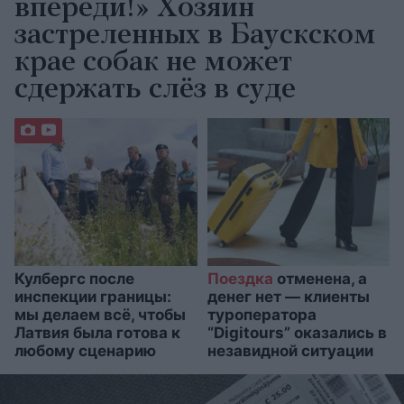
впереди!» Хозяин
застреленных в Бауcкском
крае собак не может
сдержать слёз в суде
Кулбергс после
Поездка
отменена, а
инспекции границы:
денег нет — клиенты
мы делаем всё, чтобы
туроператора
Латвия была готова к
“Digitours” оказались в
любому сценарию
незавидной ситуации