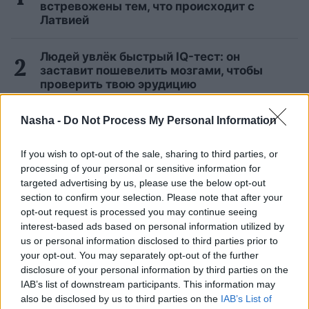
встревожены тем, что происходит с
Латвией
Людей увлёк быстрый IQ-тест: он
заставит пошевелить мозгами, чтобы
проверить твою эрудицию
Армандс
Пуче: «Ясно, что это
Nasha -
Do Not Process My Personal Information
договорной „магазин“! Но неужели вы
думаете, что все в Латвии — дураки?»
If you wish to opt-out of the sale, sharing to third parties, or
processing of your personal or sensitive information for
targeted advertising by us, please use the below opt-out
ФОТО. «Разве так можно?» В
Пурвциемсе соседи покрасили фасад
section to confirm your selection. Please note that after your
многоквартирного дома каждый в свой
opt-out request is processed you may continue seeing
цвет
interest-based ads based on personal information utilized by
us or personal information disclosed to third parties prior to
your opt-out. You may separately opt-out of the further
Улыбаются как солнышки! 3 самые
disclosure of your personal information by third parties on the
позитивные знака зодиака — счастливы
IAB’s list of downstream participants. This information may
те, кто рядом с ними
also be disclosed by us to third parties on the
IAB’s List of