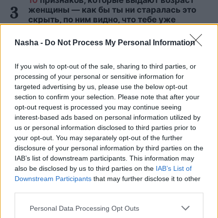
10
признаков, которые выдают возраст
женщины — как бы ты ни старалась это
скрыть, по ним видно, что тебе уже
больше 40 лет
Nasha -
Do Not Process My Personal Information
ФОТО.
«Разве так можно?» В
Пурвциемсе соседи покрасили фасад
If you wish to opt-out of the sale, sharing to third parties, or
многоквартирного дома каждый в свой
processing of your personal or sensitive information for
цвет
targeted advertising by us, please use the below opt-out
section to confirm your selection. Please note that after your
opt-out request is processed you may continue seeing
«Девочка очень кричала, повсюду была
interest-based ads based on personal information utilized by
кровь!» Незнакомая женщина в
us or personal information disclosed to third parties prior to
магазине жестоко нападает на
your opt-out. You may separately opt-out of the further
девятилетнюю девочку
disclosure of your personal information by third parties on the
IAB’s list of downstream participants. This information may
Читать другие новости
also be disclosed by us to third parties on the
IAB’s List of
Downstream Participants
that may further disclose it to other
third parties.
Personal Data Processing Opt Outs