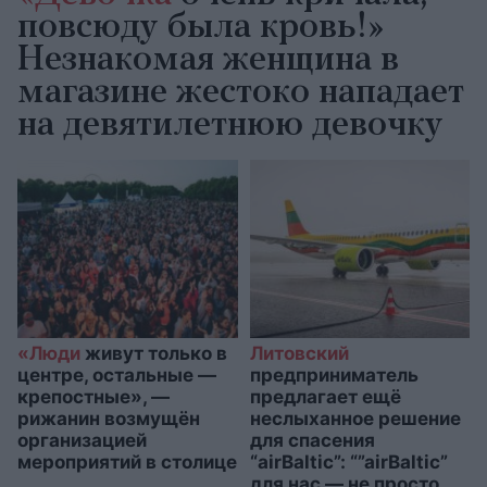
повсюду была кровь!»
Незнакомая женщина в
магазине жестоко нападает
на девятилетнюю девочку
«Люди
живут только в
Литовский
центре, остальные —
предприниматель
крепостные», —
предлагает ещё
рижанин возмущён
неслыханное решение
организацией
для спасения
мероприятий в столице
“airBaltic”: “”airBaltic”
для нас — не просто