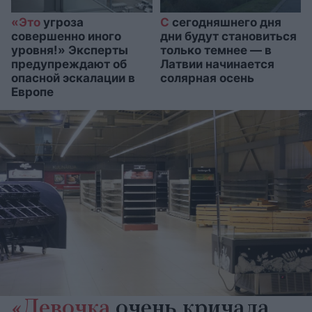
«Это
угроза
С
сегодняшнего дня
совершенно иного
дни будут становиться
уровня!» Эксперты
только темнее — в
предупреждают об
Латвии начинается
опасной эскалации в
солярная осень
Европе
«Девочка
очень кричала,