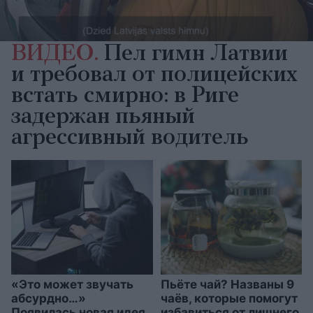
ВИДЕО.
Пел гимн Латвии
и требовал от полицейских
встать смирно: в Риге
задержан пьяный
агрессивный водитель
«Это может звучать
Пьёте чай? Названы 9
абсурдно…»
чаёв, которые помогут
Появилась новая идея,
избавиться от лишнего