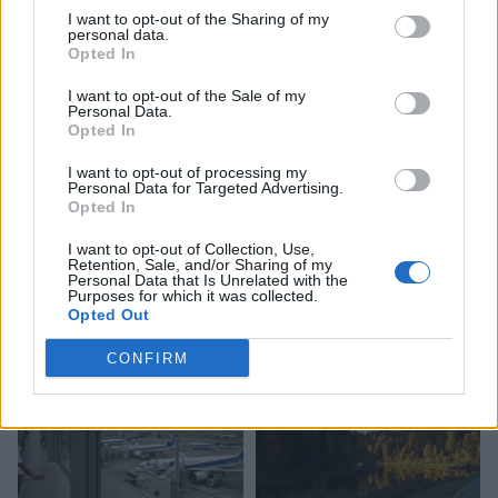
I want to opt-out of the Sharing of my
personal data.
Opted In
I want to opt-out of the Sale of my
Personal Data.
Opted In
I want to opt-out of processing my
Personal Data for Targeted Advertising.
Opted In
Петерис Апинис: споры о
I want to opt-out of Collection, Use,
Covid–19 на
Retention, Sale, and/or Sharing of my
Personal Data that Is Unrelated with the
Капитолийском холме
Purposes for which it was collected.
Opted Out
CONFIRM