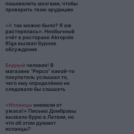
пошевелить мозгами, чтобы
проверить твою эрудицию
«А
так можно было? Я аж
растерялась». Необычный
счёт в ресторане Akropole
Rīga вызвал бурное
обсуждение
Бедный
человек! В
магазине “Pepco” какой-то
покупатель услышал то,
чего ему определённо не
следовало бы слышать
«Испанцы
онемели от
ужаса!» Письмо Домбравы
вызвало бурю в Латвии, но
что об этом думают
испанцы?