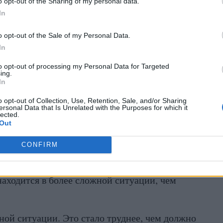
o opt-out of the Sharing of my personal data.
нтом Украины Владимиром Зеленским он
In
еризовал их отношения как очень хорошие.
o opt-out of the Sale of my Personal Data.
In
 он хочет закончить войну. Многие люди в это
to opt-out of processing my Personal Data for Targeted
ing.
In
 время наблюдаются изменения и в условиях,
o opt-out of Collection, Use, Retention, Sale, and/or Sharing
ersonal Data that Is Unrelated with the Purposes for which it
lected.
Out
Они были немного другими. Они меняются. В
жно, становятся немного лучше”, — сказал
CONFIRM
.
находится в более сложной ситуации, чем
ной ситуации. Это стало труднее, чем должно