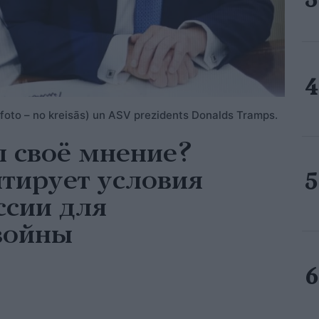
 (foto – no kreisās) un ASV prezidents Donalds Tramps.
 своё мнение?
тирует условия
ссии для
войны