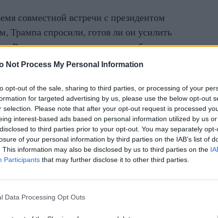
емя совместной встречи с президентом
, Трампа спросили, готов ли он усилить
сли Россия откажется прекратить боевые
o Not Process My Personal Information
е на Путина. Не думаю, что ему нравится то,
to opt-out of the sale, sharing to third parties, or processing of your per
он в восторге от происходящего. На Путина
formation for targeted advertising by us, please use the below opt-out s
r selection. Please note that after your opt-out request is processed y
чтобы он это сделал. Все оказывают на него
eing interest-based ads based on personal information utilized by us or
”, — сказал Трамп.
disclosed to third parties prior to your opt-out. You may separately opt-
losure of your personal information by third parties on the IAB’s list of
уверенность, что Путин хочет как можно
. This information may also be disclosed by us to third parties on the
IA
Participants
that may further disclose it to other third parties.
жно скорее. Я спрашивал его об этом, и мы
l Data Processing Opt Outs
 общался.”