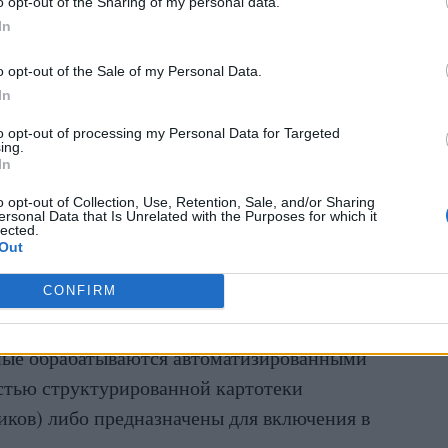
o opt-out of the Sharing of my personal data.
, если его чувствительная информация попала
In
те.
o opt-out of the Sale of my Personal Data.
In
аботодатель право раскрывать другим
to opt-out of processing my Personal Data for Targeted
тоянии здоровья человека? Каковы мои права
ing.
In
т обращаться, если есть подозрения на
ых данных?» — пишет Линардс.
o opt-out of Collection, Use, Retention, Sale, and/or Sharing
ersonal Data that Is Unrelated with the Purposes for which it
lected.
осударственную инспекцию данных.
Out
CONFIRM
всего необходимо оценить, подпадает ли она
а о данных. Он применяется только в том
нные обрабатываются автоматизированными
стью структурированной картотеки
иков) либо предназначены для включения в