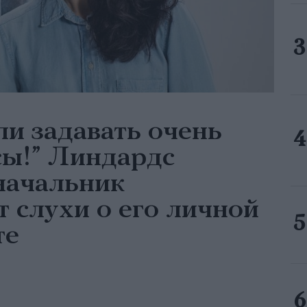
ли задавать очень
сы!” Линдардс
 начальник
т слухи о его личной
те