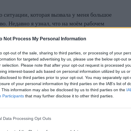
о ситуации, которая вызвала у меня большое
о. Недавно я узнал, что на моём рабочем
а доступна информация о состоянии моего
o Not Process My Personal Information
ила только специалисту по персоналу и своему
лю.
to opt-out of the sale, sharing to third parties, or processing of your per
formation for targeted advertising by us, please use the below opt-out s
подала лист нетрудоспособности и устно
r selection. Please note that after your opt-out request is processed y
уже спустя пару дней коллеги начали задавать
eing interest-based ads based on personal information utilized by us or
disclosed to third parties prior to your opt-out. You may separately opt-
которых было ясно, что они знают больше, чем
losure of your personal information by third parties on the IAB’s list of
неприятно, потому что никакого согласия на
. This information may also be disclosed by us to third parties on the
IA
Participants
that may further disclose it to other third parties.
ции не давала.
 опасения и по поводу того, как в компании
l Data Processing Opt Outs
данные сотрудников и кому они доступны. Я
ации нарушены правила защиты данных, и что