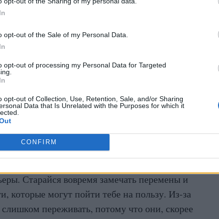
o opt-out of the Sharing of my personal data.
In
ием, которое положительно повлияет на твою
o opt-out of the Sale of my Personal Data.
ости. Будет важно не упустить значимые
In
оддерживать и развивать их. В это время ты
to opt-out of processing my Personal Data for Targeted
ing.
который поможет яснее увидеть дальнейшее
In
ожны тёплые моменты и романтические
o opt-out of Collection, Use, Retention, Sale, and/or Sharing
ersonal Data that Is Unrelated with the Purposes for which it
lected.
Out
CONFIRM
ание на этой неделе помогут тебе двигаться к
 человеком, который позже может оказаться
ьеры. Старайся вовремя замечать перемены и
, которые могут пойти тебе на пользу. Из-за
 слишком переживать, потому что они, скорее