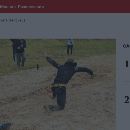
Мнения
Развлечения
vefa
Genoveva
СА