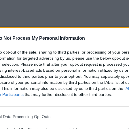
o Not Process My Personal Information
to opt-out of the sale, sharing to third parties, or processing of your per
но укрепляться, и окружающие всё чаще могут
formation for targeted advertising by us, please use the below opt-out s
итуации удастся решать успешнее, если ты
r selection. Please note that after your opt-out request is processed y
eing interest-based ads based on personal information utilized by us or
 и обдуманно реагировать на происходящее.
disclosed to third parties prior to your opt-out. You may separately opt-
тственность за проблемы других людей и не
losure of your personal information by third parties on the IAB’s list of
. This information may also be disclosed by us to third parties on the
IA
рые не входят в твою компетенцию. Возможна
Participants
that may further disclose it to other third parties.
я, поэтому будет важно действовать
ные лучше избегать дальних поездок,
аче поможет восстановить силы.
l Data Processing Opt Outs