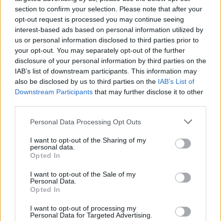
фамилий, которые могут об этом
section to confirm your selection. Please note that after your
свидетельствовать
opt-out request is processed you may continue seeing
interest-based ads based on personal information utilized by
ФОТО. «Разве так можно?» В
us or personal information disclosed to third parties prior to
Пурвциемсе соседи покрасили фасад
your opt-out. You may separately opt-out of the further
многоквартирного дома каждый в свой
disclosure of your personal information by third parties on the
цвет
IAB’s list of downstream participants. This information may
also be disclosed by us to third parties on the
IAB’s List of
Downstream Participants
that may further disclose it to other
«Кто
их ворует?» Покупатели заметили,
third parties.
что в магазинах Латвии крадут
совершенно необычную вещь
Personal Data Processing Opt Outs
Читать другие новости
I want to opt-out of the Sharing of my
personal data.
Opted In
I want to opt-out of the Sale of my
Personal Data.
Opted In
I want to opt-out of processing my
Personal Data for Targeted Advertising.