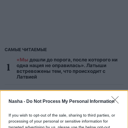
САМЫЕ ЧИТАЕМЫЕ
«Мы
дошли до порога, после которого ни
одна нация не оправилась». Латыши
встревожены тем, что происходит с
Латвией
Людей
увлёк быстрый IQ-тест: он
заставит пошевелить мозгами, чтобы
Nasha -
Do Not Process My Personal Information
проверить твою эрудицию
If you wish to opt-out of the sale, sharing to third parties, or
Течёт
ли в твоих жилах кровь
processing of your personal or sensitive information for
благородного происхождения? 10
targeted advertising by us, please use the below opt-out