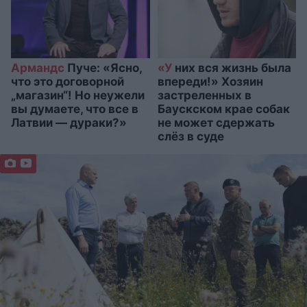
Армандс
Пуче: «Ясно,
«У
них вся жизнь была
что это договорной
впереди!» Хозяин
„магазин“! Но неужели
застреленных в
вы думаете, что все в
Бауcкском крае собак
Латвии — дураки?»
не может сдержать
слёз в суде