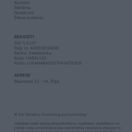
Kontakti
Reklāma
Noteikumi
Ētikas kodekss
REKVIZĪTI
SIA "LA.LV"
Reģ. nr. 40003616846
Banka: Swedbanka
Kods: HABALV22
Konts: LV64HABA0551043479309
ADRESE
Blaumaņa 32 - 1A, Rīga
© SIA "Ekis&Co-Positioning and Consulting"
Jebkāda veida satura pārpublicēšana, kopēšana, izplatīšana vai
citāda veida izmantošana bez iepriekšējas rakstiskas atļaujas no