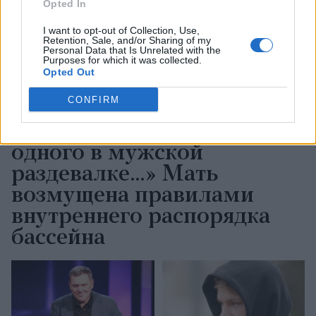
Opted In
I want to opt-out of Collection, Use,
Retention, Sale, and/or Sharing of my
Personal Data that Is Unrelated with the
Purposes for which it was collected.
Opted Out
CONFIRM
«Не
могу представить
четырёхлетнего ребёнка
одного в мужской
раздевалке…» Мать
возмущена правилами
внутреннего распорядка
бассейна