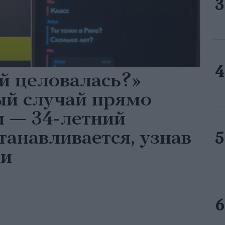
й целовалась?»
ый случай прямо
и — 34-летний
танавливается, узнав
ки