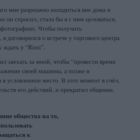
лго мне разрешено находиться вне дома и
е он спросил, стала бы я с ним целоваться,
 фотографиях. Чтобы получить
 я договорился о встрече у торгового центра
у ждать у “Rimi”.
л заехать за мной, чтобы “провести время
ражение своей машины, а позже и
л в условленное место. В этот момент я счёл,
ельств его действий, и прекратил общение,
ние общества на то,
спользовать
ращаться к