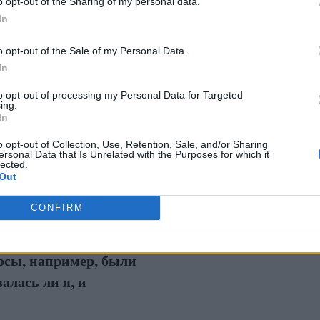
o opt-out of the Sharing of my personal data.
.
In
o opt-out of the Sale of my Personal Data.
 и на то, что он сам признал, что слишком
In
to opt-out of processing my Personal Data for Targeted
ing.
иях, я продолжил общение и получил
In
 рассказал, что живёт в Риге, в Пурвциемсе,
o opt-out of Collection, Use, Retention, Sale, and/or Sharing
(связанном с услугами “Bolt”).
ersonal Data that Is Unrelated with the Purposes for which it
lected.
Out
ользовал вымышленное
CONFIRM
ие фотографии из
ки мужчина задавал
осы, например, были
алась ли я, и