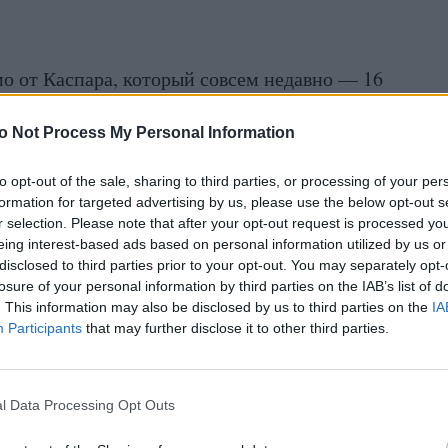
о от Каспара, который совсем недавно — 16
риложении “Snapchat”, где он выдал себя за
o Not Process My Personal Information
мках эксперимента выяснить, к чему это
to opt-out of the sale, sharing to third parties, or processing of your per
formation for targeted advertising by us, please use the below opt-out s
, он добавил некоего человека по имени
r selection. Please note that after your opt-out request is processed y
у 34 года. Информация о том, что
eing interest-based ads based on personal information utilized by us or
disclosed to third parties prior to your opt-out. You may separately opt-
о не испугала и не стала причиной прекратить
losure of your personal information by third parties on the IAB’s list of
. This information may also be disclosed by us to third parties on the
IA
Participants
that may further disclose it to other third parties.
, как проходил эксперимент: “Важно
я, которую я предоставлял о себе (имя,
l Data Processing Opt Outs
шленной и использовалась только как
поведение этого человека. Моей целью не