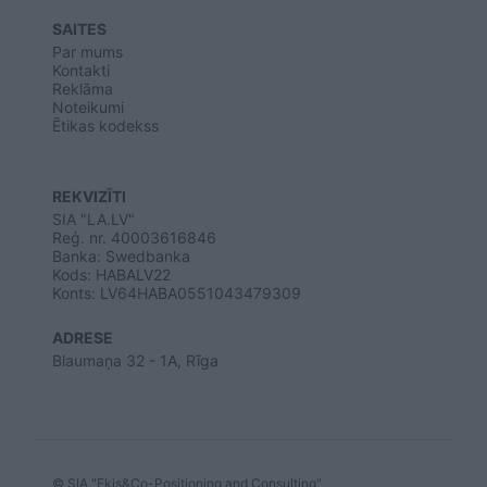
SAITES
Par mums
Kontakti
Reklāma
Noteikumi
Ētikas kodekss
REKVIZĪTI
SIA "LA.LV"
Reģ. nr. 40003616846
Banka: Swedbanka
Kods: HABALV22
Konts: LV64HABA0551043479309
ADRESE
Blaumaņa 32 - 1A, Rīga
© SIA "Ekis&Co-Positioning and Consulting"