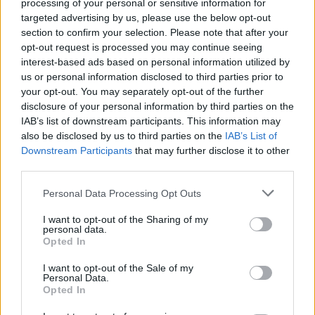
processing of your personal or sensitive information for
targeted advertising by us, please use the below opt-out
section to confirm your selection. Please note that after your
opt-out request is processed you may continue seeing
interest-based ads based on personal information utilized by
us or personal information disclosed to third parties prior to
your opt-out. You may separately opt-out of the further
disclosure of your personal information by third parties on the
IAB’s list of downstream participants. This information may
also be disclosed by us to third parties on the
IAB’s List of
Downstream Participants
that may further disclose it to other
third parties.
Personal Data Processing Opt Outs
I want to opt-out of the Sharing of my
САМЫЕ ЧИТАЕМЫЕ
personal data.
Opted In
Инесе Супе: Я не могу забыть эту
картину… Я больше не хочу посещать
I want to opt-out of the Sale of my
похороны своего друга
Personal Data.
Opted In
Названы
самые смертоносные