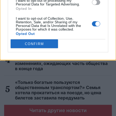
I want to opt-out of processing my
Personal Data for Targeted Advertising.
автомобили на дорогах: держим кулачки,
Opted In
чтобы вы не нашли в списке свой
автомобиль
I want to opt-out of Collection, Use,
Retention, Sale, and/or Sharing of my
Personal Data that Is Unrelated with the
Для
этих 3 знаков зодиака август станет
Purposes for which it was collected.
Opted Out
настоящим кошмаром — будь готов уже
сейчас!
CONFIRM
Нужно
ли будет делать новую eID-карту?
LVRTC отвечает на вопросы об
изменениях, ожидающих часть общества
в конце года
«Только богатые пользуются
общественным транспортом?» Семья
хотела прокатиться на поезде, но цена
билетов заставила передумать
Читать другие новости