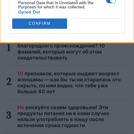
Personal Data that Is Unrelated with the
Purposes for which it was collected.
Opted Out
CONFIRM
САМЫЕ ЧИТАЕМЫЕ
Течёт
ли в твоих жилах кровь
благородного происхождения? 10
фамилий, которые могут об этом
свидетельствовать
10
признаков, которые выдают возраст
женщины — как бы ты ни старалась это
скрыть, по ним видно, что тебе уже
больше 40 лет
Не
рискуйте своим здоровьем! Эти
продукты питания ни в коем случае
нельзя употреблять в пищу после
истечения срока годности