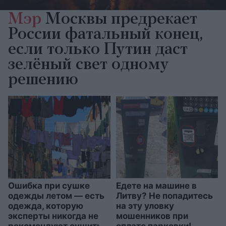
Мэр
Москвы предрекает
России фатальный конец,
если только Путин даст
зелёный свет одному
решению
Ошибка при сушке
Едете на машине в
одежды летом — есть
Литву? Не попадитесь
одежда, которую
на эту уловку
эксперты никогда не
мошенников при
рекомендуют сушить
оплате парковки!