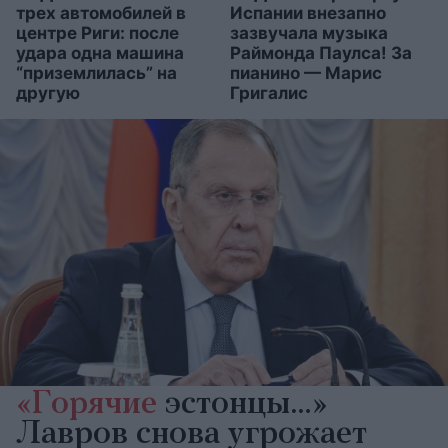
трех автомобилей в
Испании внезапно
центре Риги: после
зазвучала музыка
удара одна машина
Раймонда Паулса! За
“приземлилась” на
пианино — Марис
другую
Григалис
«Горячие
эстонцы…»
Лавров снова угрожает