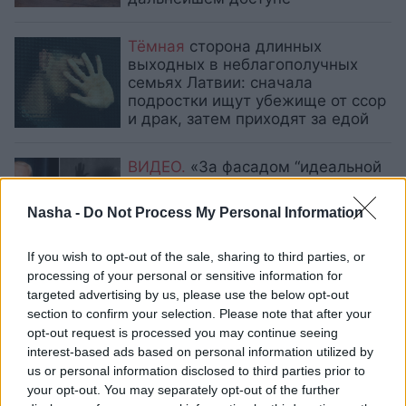
Тёмная
сторона длинных
выходных в неблагополучных
семьях Латвии: сначала
подростки ищут убежище от ссор
и драк, затем приходят за едой
ВИДЕО.
«За фасадом “идеальной
семьи” порой творятся страшные
вещи»: Эдийс Клайшис о том, как
Nasha -
Do Not Process My Personal Information
родители сами рушат судьбы
своих детей
If you wish to opt-out of the sale, sharing to third parties, or
processing of your personal or sensitive information for
Долгие
выходные становятся
targeted advertising by us, please use the below opt-out
испытанием: некоторые
section to confirm your selection. Please note that after your
подростки сбегают из дома,
opt-out request is processed you may continue seeing
чтобы пережить “вечеринки”
interest-based ads based on personal information utilized by
родителей
us or personal information disclosed to third parties prior to
your opt-out. You may separately opt-out of the further