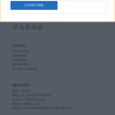
CONFIRM
SAITES
Par mums
Kontakti
Reklāma
Noteikumi
Ētikas kodekss
REKVIZĪTI
SIA "LA.LV"
Reģ. nr. 40003616846
Banka: Swedbanka
Kods: HABALV22
Konts: LV64HABA0551043479309