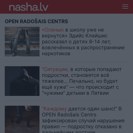
OPEN RADOŠAIS CENTRS
«Осенью
в школу уже не
вернутся» Эдийс Клайшис
рассказал о детях 8-14 лет,
вовлечённых в распространение
наркотиков
“Ситуации,
в которые попадают
подростки, становятся всё
тяжелее… Печально, но будет
ещё хуже” — что происходит с
“чужими” детьми в Латвии
“Каждому
дается один шанс!” В
OPEN Radošais Centrs
зафиксирован случай нарушения
правил — подростку отказано в
дальнейшем доступе