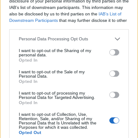
“Школа
унижала отстающего
disclosure of your personal information by third parties on the
ученика и заставляла его
IAB’s list of downstream participants. This information may
отказаться от экзаменов — ради
also be disclosed by us to third parties on the
IAB’s List of
рейтингов?!” Латвийцы не
Downstream Participants
that may further disclose it to other
понимают такого ужасного
third parties.
отношения к подросткам
Personal Data Processing Opt Outs
“Обсуждали лицемерие
I want to opt-out of the Sharing of my
политиков – картина печальна”:
personal data.
глава центра помощи подросткам
Opted In
о разговоре с президентом
I want to opt-out of the Sale of my
Латвии
Personal Data.
Opted In
“Эта
благодарность – и вам
I want to opt-out of processing my
тоже!”: глава центра для
Personal Data for Targeted Advertising.
подростков обратился к
Opted In
подписчикам после помощи
девушке за границей
I want to opt-out of Collection, Use,
Retention, Sale, and/or Sharing of my
Personal Data that Is Unrelated with the
Purposes for which it was collected.
Opted Out