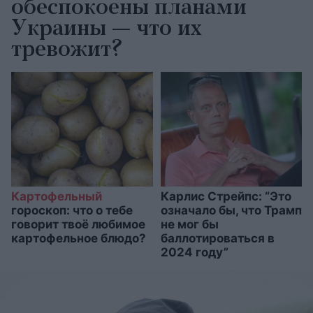
обеспокоены планами
Украины — что их
тревожит?
Картофельный
Карлис Стрейпс: “Это
гороскоп: что о тебе
означало бы, что Трамп
говорит твоё любимое
не мог бы
картофельное блюдо?
баллотироваться в
2024 году”