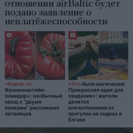
отношении airBaltic будет
подано заявление о
неплатёжеспособности
«Какой-то
«Это
было магически!
Франкенштейн-
Прекрасная идея для
помидор»: необычный
свидания»: жители
овощ с “двумя
делятся
попками” рассмешил
впечатлениями от
латвийцев
прогулок на лодках в
Елгаве