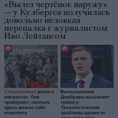
«Вылез чертёнок наружу»
— у Кулбергса получилась
довольно неловкая
перепалка с журналистом
Иво Лейтансом
Стендзениекс
резко о
Высказывания
мигрантах: Они
Домбравы вызывают
проверяют, сколько
тревогу:
здесь можно себе
Технологические
позволить
проблемы время от
времени могут