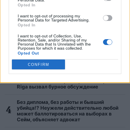
Personal Data.
Opted In
Нужно ли будет делать новую eID-карту?
LVRTC отвечает на вопросы об
I want to opt-out of processing my
Personal Data for Targeted Advertising.
изменениях, ожидающих часть общества
Opted In
в конце года
I want to opt-out of Collection, Use,
Retention, Sale, and/or Sharing of my
Названы
самые смертоносные
Personal Data that Is Unrelated with the
автомобили на дорогах: держим кулачки,
Purposes for which it was collected.
Opted Out
чтобы вы не нашли в списке свой
автомобиль
CONFIRM
«А
так можно было? Я аж растерялась».
Необычный счёт в ресторане Akropole
Rīga вызвал бурное обсуждение
Без диплома, без работы и бывший
убийца!? Неужели действительно любой
может баллотироваться на выборах в
Сейм, объясняет адвокат