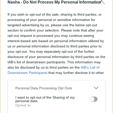
Nasha -
Do Not Process My Personal Information
If you wish to opt-out of the sale, sharing to third parties, or
processing of your personal or sensitive information for
targeted advertising by us, please use the below opt-out
section to confirm your selection. Please note that after your
САМЫЕ ЧИТАЕМЫЕ
opt-out request is processed you may continue seeing
interest-based ads based on personal information utilized by
Инесе
Супе: Я не могу забыть эту
картину… Я больше не хочу посещать
us or personal information disclosed to third parties prior to
похороны своего друга
your opt-out. You may separately opt-out of the further
disclosure of your personal information by third parties on the
IAB’s list of downstream participants. This information may
Названы
самые смертоносные
also be disclosed by us to third parties on the
IAB’s List of
автомобили на дорогах: держим кулачки,
Downstream Participants
that may further disclose it to other
чтобы вы не нашли в списке свой
third parties.
автомобиль
Personal Data Processing Opt Outs
Для этих 3 знаков зодиака август станет
I want to opt-out of the Sharing of my
настоящим кошмаром — будь готов уже
personal data.
сейчас!
Opted In