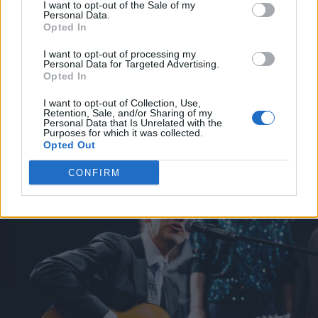
I want to opt-out of the Sale of my
«А
так можно было? Я аж растерялась».
Personal Data.
Необычный счёт в ресторане Akropole
Opted In
Rīga вызвал бурное обсуждение
I want to opt-out of processing my
Personal Data for Targeted Advertising.
Нужно
ли будет делать новую eID-карту?
Opted In
LVRTC отвечает на вопросы об
I want to opt-out of Collection, Use,
изменениях, ожидающих часть общества
Retention, Sale, and/or Sharing of my
в конце года
Personal Data that Is Unrelated with the
Purposes for which it was collected.
Opted Out
Читать другие новости
CONFIRM