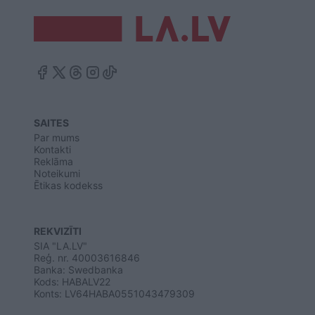
SAITES
Par mums
Kontakti
Reklāma
Noteikumi
Ētikas kodekss
REKVIZĪTI
SIA "LA.LV"
Reģ. nr. 40003616846
Banka: Swedbanka
Kods: HABALV22
Konts: LV64HABA0551043479309