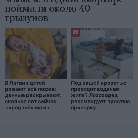
мышей: в одной квартире
поймали около 40
грызунов
В Латвии детей
Под вашей кроватью
рожают всё позже:
проходит водяная
данные раскрывают,
жила? Лозоходец
сколько лет сейчас
рекомендует простую
«средней» маме
проверку