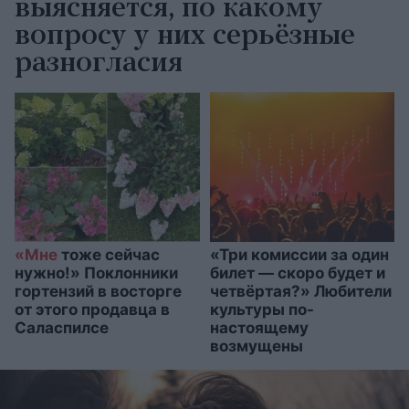
выясняется, по какому
вопросу у них серьёзные
разногласия
«Мне
тоже сейчас
«Три комиссии за один
нужно!» Поклонники
билет — скоро будет и
гортензий в восторге
четвёртая?» Любители
от этого продавца в
культуры по-
Саласпилсе
настоящему
возмущены