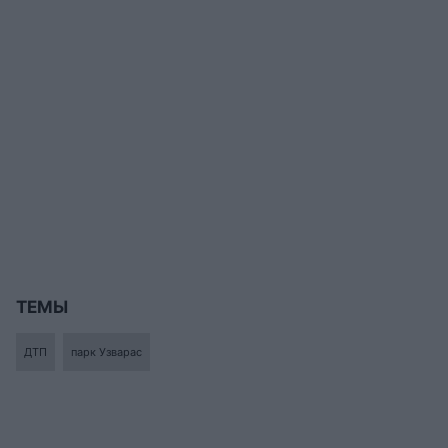
ТЕМЫ
ДТП
парк Узварас