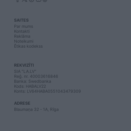
SAITES
Par mums
Kontakti
Reklāma
Noteikumi
Ētikas kodekss
REKVIZĪTI
SIA "LA.LV"
Reģ. nr. 40003616846
Banka: Swedbanka
Kods: HABALV22
Konts: LV64HABA0551043479309
ADRESE
Blaumaņa 32 - 1A, Rīga