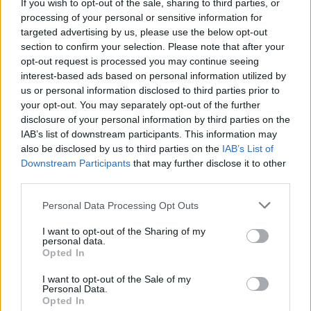
If you wish to opt-out of the sale, sharing to third parties, or
которые склонны к эмоциональному
processing of your personal or sensitive information for
контролю над другими людьми
targeted advertising by us, please use the below opt-out
section to confirm your selection. Please note that after your
Людей
увлёк быстрый IQ-тест: он
opt-out request is processed you may continue seeing
заставит пошевелить мозгами, чтобы
interest-based ads based on personal information utilized by
проверить твою эрудицию
us or personal information disclosed to third parties prior to
your opt-out. You may separately opt-out of the further
Читать другие новости
disclosure of your personal information by third parties on the
IAB’s list of downstream participants. This information may
also be disclosed by us to third parties on the
IAB’s List of
Downstream Participants
that may further disclose it to other
third parties.
Personal Data Processing Opt Outs
I want to opt-out of the Sharing of my
personal data.
Opted In
I want to opt-out of the Sale of my
Personal Data.
Opted In