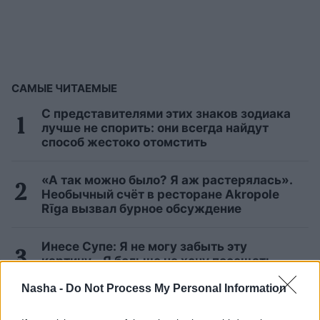
САМЫЕ ЧИТАЕМЫЕ
С представителями этих знаков зодиака
лучше не спорить: они всегда найдут
способ жестоко отомстить
«А так можно было? Я аж растерялась».
Необычный счёт в ресторане Akropole
Rīga вызвал бурное обсуждение
Инесе Супе: Я не могу забыть эту
картину… Я больше не хочу посещать
похороны своего друга
Nasha -
Do Not Process My Personal Information
Астролог выделяет 3 знака зодиака,