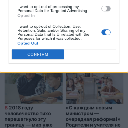
I want to opt-out of processing my
Personal Data for Targeted Advertising.
Пламя,
42 градуса,
Opted In
нехватка воды, убежища в
I want to opt-out of Collection, Use,
пещерах: Европа
Retention, Sale, and/or Sharing of my
Personal Data that Is Unrelated with the
переживает лето, которое
Purposes for which it was collected.
Opted Out
пугает всех
CONFIRM
В
2018 году
«С каждым новым
человечество тихо
министром —
перешагнуло эту
очередная реформа!»
границу — мир уже
Родители и учителя не