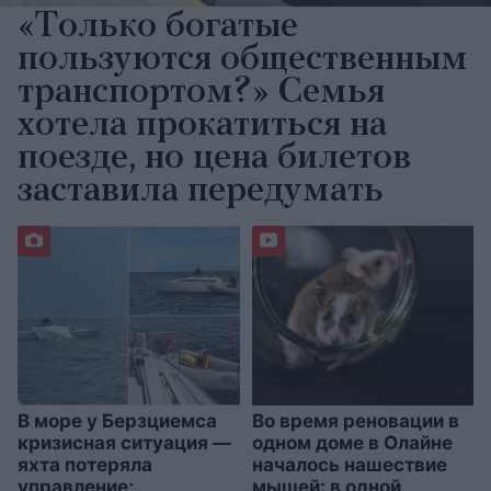
«Только богатые
пользуются общественным
транспортом?» Семья
хотела прокатиться на
поезде, но цена билетов
заставила передумать
В море у Берзциемса
Во время реновации в
кризисная ситуация —
одном доме в Олайне
яхта потеряла
началось нашествие
управление;
мышей: в одной