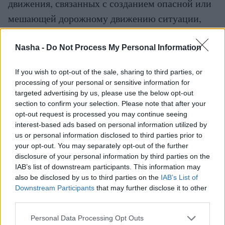
движения, связанных с созданием опасной или
мешающей дорожному движению ситуации,
может быть применён штраф в размере от
четырнадцати до пятидесяти шести единиц
Nasha -
Do Not Process My Personal Information
штрафа.
If you wish to opt-out of the sale, sharing to third parties, or
processing of your personal or sensitive information for
Как должны ездить водители больших
targeted advertising by us, please use the below opt-out
(сочленённых) автобусов и троллейбусов в
section to confirm your selection. Please note that after your
opt-out request is processed you may continue seeing
городе Риге, где в основном движение
interest-based ads based on personal information utilized by
интенсивное и для многих особенно опасное!?
us or personal information disclosed to third parties prior to
Достаточно ли будет соблюдения общих
your opt-out. You may separately opt-out of the further
disclosure of your personal information by third parties on the
обязанностей и прав участников дорожного
IAB’s list of downstream participants. This information may
движения, которые предусматривают, что
also be disclosed by us to third parties on the
IAB’s List of
Downstream Participants
that may further disclose it to other
участники дорожного движения обязаны
third parties.
выполнять требования Закона о дорожном
Personal Data Processing Opt Outs
движении, Правил дорожного движения и