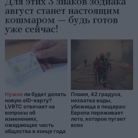
Для этих 3 знаков зодиака
август станет настоящим
кошмаром — будь готов
уже сейчас!
Нужно
ли будет делать
Пламя, 42 градуса,
новую eID-карту?
нехватка воды,
LVRTC отвечает на
убежища в пещерах:
вопросы об
Европа переживает
изменениях,
лето, которое пугает
ожидающих часть
всех
общества в конце года