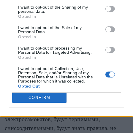
других нормативных актов, определяющих
I want to opt-out of the Sharing of my
personal data.
обязанности участников дорожного движения,
Opted In
действовать так, чтобы не создавать опасных
I want to opt-out of the Sale of my
Personal Data.
или мешающих движению ситуаций и не
Opted In
причинять ущерб, и что каждый участник
I want to opt-out of processing my
дорожного движения имеет право считать, что
Personal Data for Targeted Advertising.
Opted In
и другие лица в процессе дорожного движения
будут выполнять установленные требования!?
I want to opt-out of Collection, Use,
Retention, Sale, and/or Sharing of my
Personal Data that Is Unrelated with the
Purposes for which it was collected.
Да, особенно полагаться на то, что и другие
Opted Out
участники движения будут знающими,
CONFIRM
обученными пешеходами и опытными
водителями мопедов, велосипедов,
электросамокатов, будут терпимыми,
снисходительными, будут знать правила, не