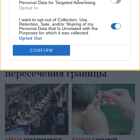
Personal Data for Targeted Advertising.
Opted In
Высказывания
Домбравы
I want to opt-out of Collection, Use,
Retention, Sale, and/or Sharing of my
вызывают тревогу:
Personal Data that Is Unrelated with the
Purposes for which it was collected.
Технологические
Opted Out
проблемы время от
CONFIRM
времени могут возникать в
различных пунктах
пересечения границы
«Мать
отказывается
Купили
слуховой