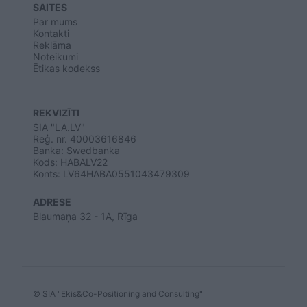
SAITES
Par mums
Kontakti
Reklāma
Noteikumi
Ētikas kodekss
REKVIZĪTI
SIA "LA.LV"
Reģ. nr. 40003616846
Banka: Swedbanka
Kods: HABALV22
Konts: LV64HABA0551043479309
ADRESE
Blaumaņa 32 - 1A, Rīga
© SIA "Ekis&Co-Positioning and Consulting"