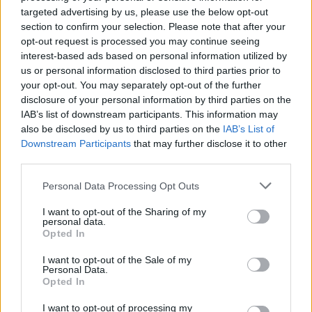
targeted advertising by us, please use the below opt-out
может баллотироваться на выборах в
Сейм, объясняет адвокат
section to confirm your selection. Please note that after your
opt-out request is processed you may continue seeing
interest-based ads based on personal information utilized by
Их
взгляд словно «просверливает»
us or personal information disclosed to third parties prior to
других насквозь: 3 даты, в которые
your opt-out. You may separately opt-out of the further
рождённых часто считают пугающими
disclosure of your personal information by third parties on the
IAB’s list of downstream participants. This information may
Читать другие новости
also be disclosed by us to third parties on the
IAB’s List of
Downstream Participants
that may further disclose it to other
third parties.
Personal Data Processing Opt Outs
I want to opt-out of the Sharing of my
personal data.
Opted In
I want to opt-out of the Sale of my
Personal Data.
Opted In
I want to opt-out of processing my