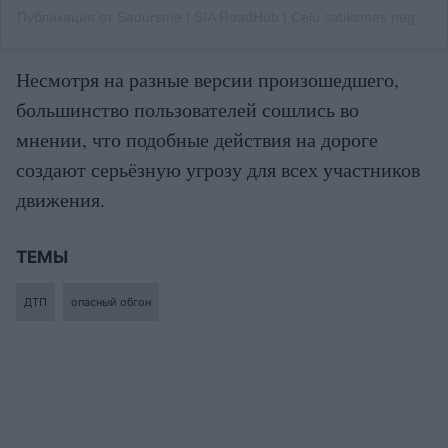
Публикация от Sadursme | SIA RoadHub | Ceļu satiksmes negadījumi, drošība (@sadursme)
Несмотря на разные версии произошедшего,
большинство пользователей сошлись во
мнении, что подобные действия на дороге
создают серьёзную угрозу для всех участников
движения.
ТЕМЫ
ДТП
опасный обгон