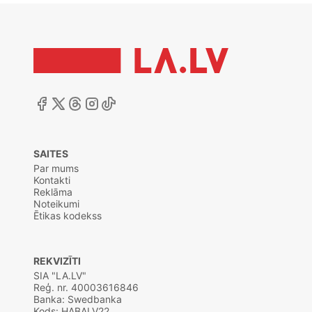
SAITES
Par mums
Kontakti
Reklāma
Noteikumi
Ētikas kodekss
REKVIZĪTI
SIA "LA.LV"
Reģ. nr. 40003616846
Banka: Swedbanka
Kods: HABALV22