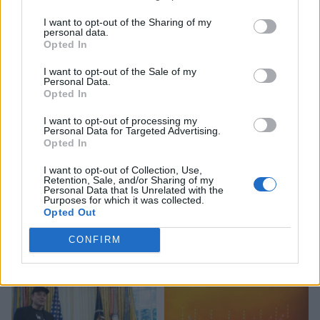
I want to opt-out of the Sharing of my
personal data.
Opted In
I want to opt-out of the Sale of my
Personal Data.
Opted In
I want to opt-out of processing my
Personal Data for Targeted Advertising.
Opted In
I want to opt-out of Collection, Use,
Retention, Sale, and/or Sharing of my
Субботние планы придется
Personal Data that Is Unrelated with the
Purposes for which it was collected.
скорректировать в
Opted Out
соответствии с прогнозом
CONFIRM
погоды