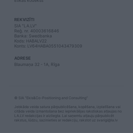
Ētikas kodekss
REKVIZĪTI
SIA "LA.LV"
Reģ. nr. 40003616846
Banka: Swedbanka
Kods: HABALV22
Konts: LV64HABA0551043479309
ADRESE
Blaumaņa 32 - 1A, Rīga
© SIA "Ekis&Co-Positioning and Consulting"
Jebkāda veida satura pārpublicēšana, kopēšana, izplatīšana vai
citāda veida izmantošana bez iepriekšējas rakstiskas atļaujas no
LA.LV redakcijas ir aizliegta. Lai saņemtu atļauju pārpublicēt
rakstus, lūdzu, sazinieties ar redakciju, rakstot uz
svarigi@la.lv