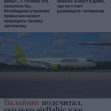
минут…» Почему эта,
опасно: 8 мест в доме,
казалось бы,
где не стоит
безобидная утренняя
размещать телевизор
привычка может
навредить твоему
организму
Валайнис
подсчитал,
сколько airBaltic уже