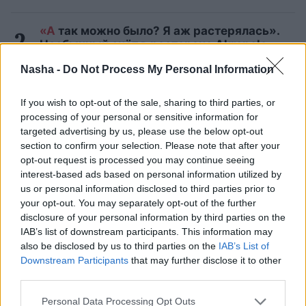
«А
так можно было? Я аж растерялась».
Необычный счёт в ресторане Akropole
Rīga вызвал бурное обсуждение
Nasha -
Do Not Process My Personal Information
Инесе
Супе: Я не могу забыть эту
If you wish to opt-out of the sale, sharing to third parties, or
картину… Я больше не хочу посещать
processing of your personal or sensitive information for
похороны своего друга
targeted advertising by us, please use the below opt-out
section to confirm your selection. Please note that after your
Астролог
выделяет 3 знака зодиака,
opt-out request is processed you may continue seeing
которые склонны к эмоциональному
interest-based ads based on personal information utilized by
контролю над другими людьми
us or personal information disclosed to third parties prior to
your opt-out. You may separately opt-out of the further
disclosure of your personal information by third parties on the
«Мне
даже стало не по себе!» Грибник
IAB’s list of downstream participants. This information may
находит в лесу очень пугающее место
also be disclosed by us to third parties on the
IAB’s List of
Downstream Participants
that may further disclose it to other
Читать другие новости
third parties.
Personal Data Processing Opt Outs