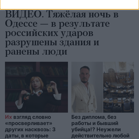
ВИДЕО. Тяжёлая ночь в
Одессе — в результате
российских ударов
разрушены здания и
ранены люди
Их
взгляд словно
Без диплома, без
«просверливает»
работы и бывший
других насквозь: 3
убийца!? Неужели
даты, в которые
действительно любой