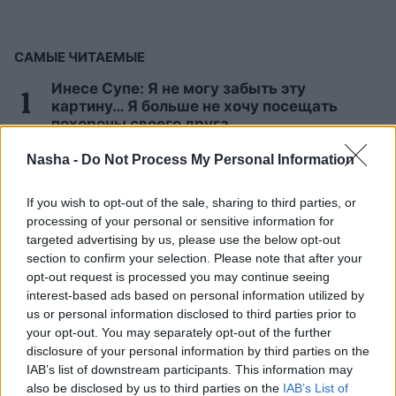
САМЫЕ ЧИТАЕМЫЕ
Инесе Супе: Я не могу забыть эту
картину… Я больше не хочу посещать
похороны своего друга
Nasha -
Do Not Process My Personal Information
Названы самые смертоносные
автомобили на дорогах: держим кулачки,
If you wish to opt-out of the sale, sharing to third parties, or
чтобы вы не нашли в списке свой
processing of your personal or sensitive information for
автомобиль
targeted advertising by us, please use the below opt-out
section to confirm your selection. Please note that after your
Для
этих 3 знаков зодиака август станет
opt-out request is processed you may continue seeing
настоящим кошмаром — будь готов уже
interest-based ads based on personal information utilized by
сейчас!
us or personal information disclosed to third parties prior to
your opt-out. You may separately opt-out of the further
disclosure of your personal information by third parties on the
«Только богатые пользуются
общественным транспортом?» Семья
IAB’s list of downstream participants. This information may
хотела прокатиться на поезде, но цена
also be disclosed by us to third parties on the
IAB’s List of