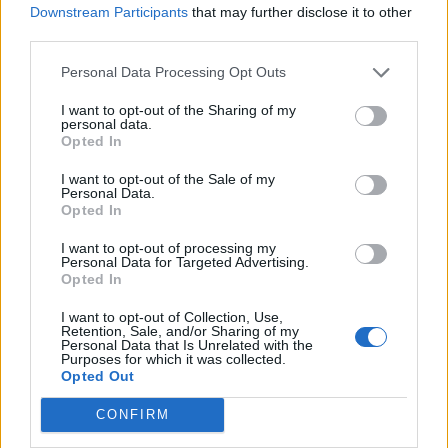
билетов заставила передумать
Downstream Participants
that may further disclose it to other
third parties.
Нужно
ли будет делать новую eID-карту?
Personal Data Processing Opt Outs
LVRTC отвечает на вопросы об
изменениях, ожидающих часть общества
I want to opt-out of the Sharing of my
в конце года
personal data.
Opted In
Читать другие новости
I want to opt-out of the Sale of my
Personal Data.
Opted In
I want to opt-out of processing my
Personal Data for Targeted Advertising.
Opted In
I want to opt-out of Collection, Use,
Retention, Sale, and/or Sharing of my
Personal Data that Is Unrelated with the
Purposes for which it was collected.
Opted Out
CONFIRM