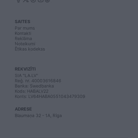
SAITES
Par mums
Kontakti
Reklāma
Noteikumi
Ētikas kodekss
REKVIZĪTI
SIA "LA.LV"
Reģ. nr. 40003616846
Banka: Swedbanka
Kods: HABALV22
Konts: LV64HABA0551043479309
ADRESE
Blaumaņa 32 - 1A, Rīga