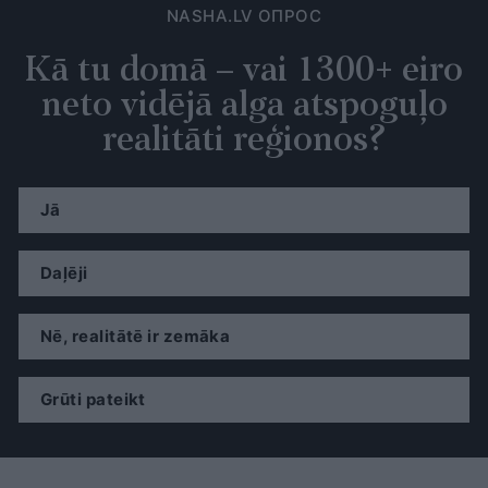
NASHA.LV ОПРОС
Kā tu domā – vai 1300+ eiro
neto vidējā alga atspoguļo
realitāti reģionos?
Jā
Daļēji
Nē, realitātē ir zemāka
Grūti pateikt