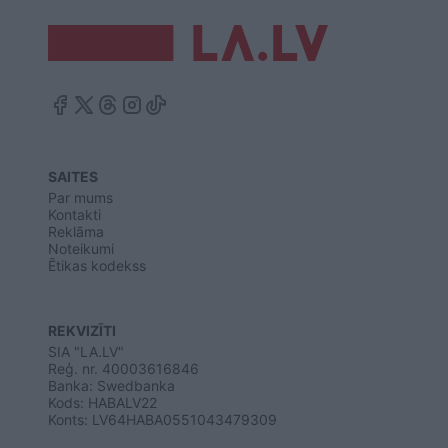
SAITES
Par mums
Kontakti
Reklāma
Noteikumi
Ētikas kodekss
REKVIZĪTI
SIA "LA.LV"
Reģ. nr. 40003616846
Banka: Swedbanka
Kods: HABALV22
Konts: LV64HABA0551043479309