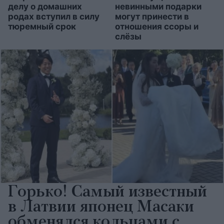
делу о домашних
невинными подарки
родах вступил в силу
могут принести в
тюремный срок
отношения ссоры и
слёзы
Горько! Самый известный
в Латвии японец Масаки
обменялся кольцами с