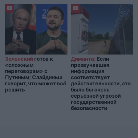
Зеленский
готов к
Диманта:
Если
«сложным
прозвучавшая
переговорам» с
информация
Путиным; Слайдиньш
соответствует
говорит, что может всё
действительности, это
решить
было бы очень
серьёзной угрозой
государственной
безопасности