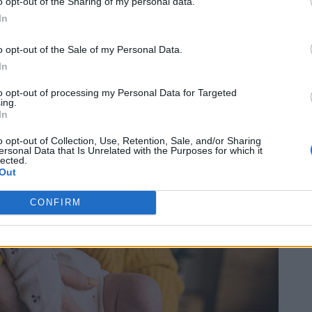
o opt-out of the Sharing of my personal data.
 зодиака, которые склонны к
 над другими людьми
In
o opt-out of the Sale of my Personal Data.
е “Pepco” какой-то покупатель услышал то,
In
следовало бы слышать
to opt-out of processing my Personal Data for Targeted
ть другие новости
ing.
In
o opt-out of Collection, Use, Retention, Sale, and/or Sharing
ersonal Data that Is Unrelated with the Purposes for which it
lected.
Out
CONFIRM