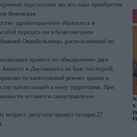
осрочной перспективе мы все-таки приобретем
вия Янковская.
ство здравоохранения обратилось в
осьбой передать им в безвозмездное
 бывшей Онкобольницы, расположенной по
реализации проекта по объединению двух
Акнисте и Даугавпилса на базе последней.
 произвести капитальный ремонт здания и
йству прилегающей к нему территории. При
ижимости останется самоуправление
у вопросу депутаты примут сегодня,27
и.