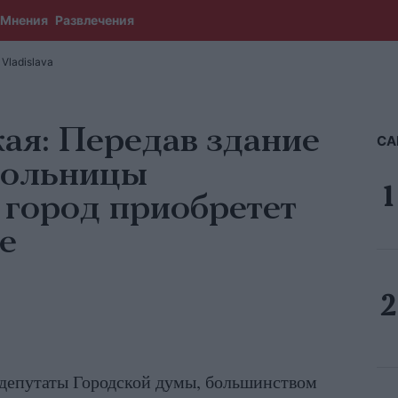
Мнения
Развлечения
Vladislava
ая: Передав здание
СА
больницы
 город приобретет
ше
депутаты Городской думы, большинством