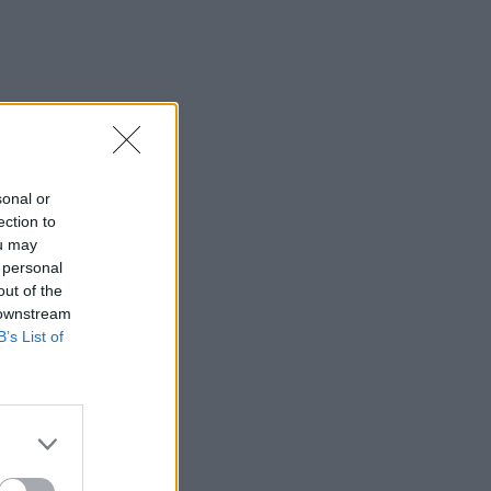
sonal or
ection to
ou may
 personal
out of the
 downstream
B’s List of