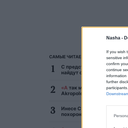
Nasha -
D
If you wish 
САМЫЕ ЧИТАЕМЫЕ
sensitive in
confirm you
С представителями этих зн
continue se
найдут способ жестоко от
information 
further disc
«А
так можно было? Я аж р
participants
Akropole Rīga вызвал бур
Downstream 
Инесе Супе: Я не могу заб
похороны своего друга
Persona