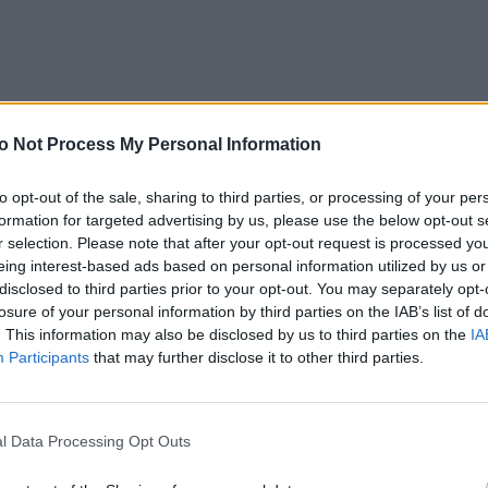
o Not Process My Personal Information
to opt-out of the sale, sharing to third parties, or processing of your per
formation for targeted advertising by us, please use the below opt-out s
r selection. Please note that after your opt-out request is processed y
аков зодиака лучше не спорить: они всегда
eing interest-based ads based on personal information utilized by us or
омстить
disclosed to third parties prior to your opt-out. You may separately opt-
losure of your personal information by third parties on the IAB’s list of
астерялась». Необычный счёт в ресторане
. This information may also be disclosed by us to third parties on the
IA
ное обсуждение
Participants
that may further disclose it to other third parties.
ыть эту картину… Я больше не хочу посещать
l Data Processing Opt Outs