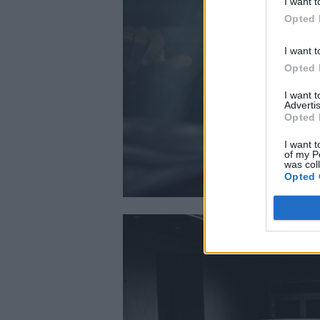
I want t
Opted 
I want t
Opted 
I want 
Advertis
Opted 
I want t
of my P
was col
Opted 