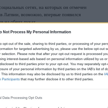
социальных сетях, на которых он отмечен
 в Латвии, возможно, впервые появился
и на обеих руках.
лать лучшего, поэтому все изображения на
o Not Process My Personal Information
ложно. Однако на одной из фотографий
to opt-out of the sale, sharing to third parties, or processing of your per
, которую молодое поколение может узнать по
formation for targeted advertising by us, please use the below opt-out s
я не убивает, делает тебя сильнее!»
r selection. Please note that after your opt-out request is processed y
eing interest-based ads based on personal information utilized by us or
disclosed to third parties prior to your opt-out. You may separately opt-
losure of your personal information by third parties on the IAB’s list of
. This information may also be disclosed by us to third parties on the
IA
Participants
that may further disclose it to other third parties.
l Data Processing Opt Outs