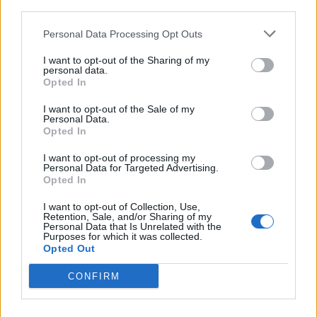
third parties.
изменениях, ожидающих часть общества
в конце года
Personal Data Processing Opt Outs
I want to opt-out of the Sharing of my
Без диплома, без работы и бывший
personal data.
убийца!? Неужели действительно любой
Opted In
может баллотироваться на выборах в
Сейм, объясняет адвокат
I want to opt-out of the Sale of my
Personal Data.
Opted In
Для этих 3 знаков зодиака август станет
настоящим кошмаром — будь готов уже
I want to opt-out of processing my
Personal Data for Targeted Advertising.
сейчас!
Opted In
Читать другие новости
I want to opt-out of Collection, Use,
Retention, Sale, and/or Sharing of my
Personal Data that Is Unrelated with the
Purposes for which it was collected.
Opted Out
CONFIRM