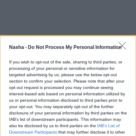
Nasha -
Do Not Process My Personal Information
САМЫЕ ЧИТАЕМЫЕ
If you wish to opt-out of the sale, sharing to third parties, or
Инесе
Супе: Я не могу забыть эту
processing of your personal or sensitive information for
картину… Я больше не хочу посещать
targeted advertising by us, please use the below opt-out
похороны своего друга
section to confirm your selection. Please note that after your
opt-out request is processed you may continue seeing
interest-based ads based on personal information utilized by
Названы самые смертоносные
автомобили на дорогах: держим кулачки,
us or personal information disclosed to third parties prior to
чтобы вы не нашли в списке свой
your opt-out. You may separately opt-out of the further
автомобиль
disclosure of your personal information by third parties on the
IAB’s list of downstream participants. This information may
also be disclosed by us to third parties on the
IAB’s List of
Нужно ли будет делать новую eID-карту?
Downstream Participants
that may further disclose it to other
LVRTC отвечает на вопросы об