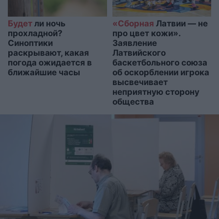
Будет
ли ночь
«Сборная
Латвии — не
прохладной?
про цвет кожи».
Синоптики
Заявление
раскрывают, какая
Латвийского
погода ожидается в
баскетбольного союза
ближайшие часы
об оскорблении игрока
высвечивает
неприятную сторону
общества