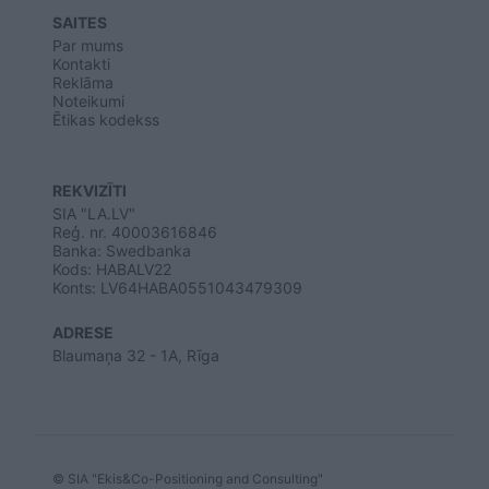
SAITES
Par mums
Kontakti
Reklāma
Noteikumi
Ētikas kodekss
REKVIZĪTI
SIA "LA.LV"
Reģ. nr. 40003616846
Banka: Swedbanka
Kods: HABALV22
Konts: LV64HABA0551043479309
ADRESE
Blaumaņa 32 - 1A, Rīga
© SIA "Ekis&Co-Positioning and Consulting"