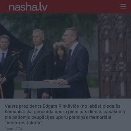
Valsts prezidents Edgars Rinkēvičs (no labās) piedalās
Komunistiskā genocīda upuru piemiņas dienas pasākumā
pie padomju okupācijas upuru piemiņas memoriāla
“Vēstures taktīla”.
Foto: LETA