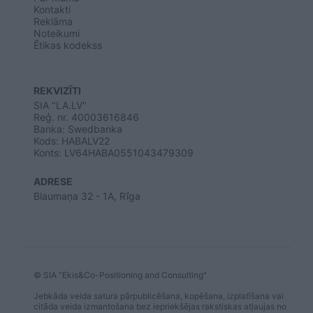
Kontakti
Reklāma
Noteikumi
Ētikas kodekss
REKVIZĪTI
SIA "LA.LV"
Reģ. nr. 40003616846
Banka: Swedbanka
Kods: HABALV22
Konts: LV64HABA0551043479309
ADRESE
Blaumaņa 32 - 1A, Rīga
© SIA "Ekis&Co-Positioning and Consulting"
Jebkāda veida satura pārpublicēšana, kopēšana, izplatīšana vai
citāda veida izmantošana bez iepriekšējas rakstiskas atļaujas no