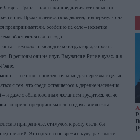
рит Земдега-Грапе – политики предпочитают повышать
вестиций. Промышленность задавлена, подчеркнула она.
ся предприниматели, особенно на селе – нехватка
ема обостряется год от года.
ранга – технологи, молодые конструкторы, спрос на
ет. В регионы они не идут. Выучатся в Риге в вузах, и в
-Грапе.
айоны – не столь привлекательные для переезда с целью
ться с тем, что среди оставшегося в деревне населения
 – и даже с обыкновенным желанием трудиться, легче
ебой говорили предприниматели на даугавпилсском
знеса в приграничье, стимулом к росту стали бы
редприятий. Эта идея в свое время в кулуарах власти