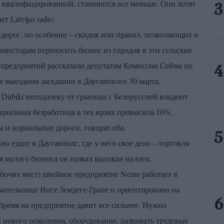
о квалифицированной, становится все меньше. Они хотят
 Latvijas radio.
 дорог, но особенно – скидок или правил, позволяющих и
весторам переносить бизнес из городов в эти сельские
 предприятий рассказали депутатам Комиссии Сейма по
е выездном заседании в Даугавпилсе 30 марта.
ubiki неподалеку от границы с Белоруссией владеют
циальная безработица в тех краях превысила 10%,
ы и нормальные дороги, говорят оба.
о ездит в Даугавпилс, где у него свое дело – торговля
 малого бизнеса он назвал высокие налоги.
абочих мест) швейное предприятие Nemo работает в
ательнице Инге Земдеге-Грапе и ориентировано на
 бремя на предприятие давит все сильнее. Нужно
и нового поколения, оборудование, развивать трудовые