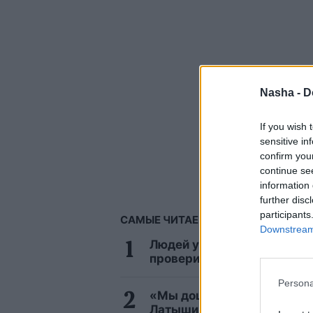
Nasha -
D
If you wish 
sensitive in
confirm you
continue se
information 
further disc
participants
САМЫЕ ЧИТАЕМЫЕ
Downstream 
Людей увлёк быстрый IQ-те
проверить твою эрудицию
Persona
«Мы дошли до порога, посл
Латыши встревожены тем, 