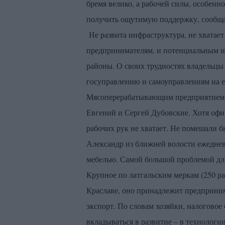
бремя велико, а рабочей силы, особенн
получить ощутимую поддержку, сообщает
Не развита инфраструктура, не хватает
предпринимателям, и потенциальным ин
районы. О своих трудностях владельцы
госуправлению и самоуправлениям на е
Мясоперерабатывающим предприятием D
Евгений и Сергей Дубовские. Хотя офи
рабочих рук не хватает. Не помешали б
Александр из ближней волости ежедневн
мебелью. Самой большой проблемой для
Крупное по латгальским меркам (250 р
Краславе, оно принадлежит предприним
экспорт. По словам хозяйки, налоговое
вкладываться в развитие – в технологи