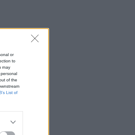
sonal or
ection to
ou may
 personal
out of the
 downstream
B’s List of