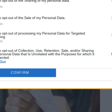
o opt-out of the Sharing of my personal data.
In
ыть эту картину… Я больше не хочу посещать
o opt-out of the Sale of my Personal Data.
In
са!» Письмо Домбравы вызвало бурю в
to opt-out of processing my Personal Data for Targeted
мают испанцы?
ing.
In
это договорной „магазин“! Но неужели вы
o opt-out of Collection, Use, Retention, Sale, and/or Sharing
 — дураки?»
ersonal Data that Is Unrelated with the Purposes for which it
lected.
Out
ть другие новости
CONFIRM