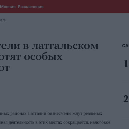
Мнения
Развлечения
ars
ели в латгальском
СА
отят особых
гот
чных районах Латгалии бизнесмены ждут реальных
ная деятельность в этих местах сокращается, налоговое