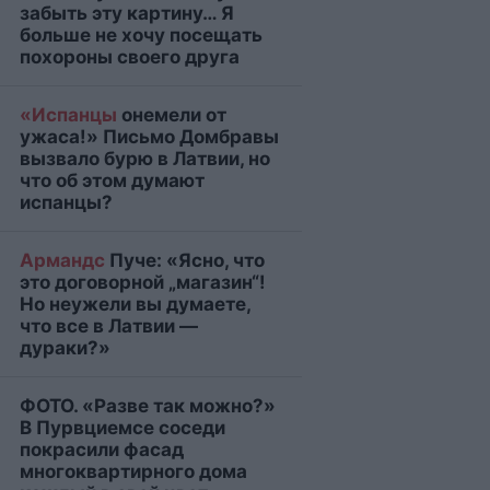
забыть эту картину… Я
больше не хочу посещать
похороны своего друга
«Испанцы
онемели от
ужаса!» Письмо Домбравы
вызвало бурю в Латвии, но
что об этом думают
испанцы?
Армандс
Пуче: «Ясно, что
это договорной „магазин“!
Но неужели вы думаете,
что все в Латвии —
дураки?»
ФОТО. «Разве так можно?»
В Пурвциемсе соседи
покрасили фасад
многоквартирного дома