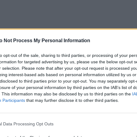
o Not Process My Personal Information
to opt-out of the sale, sharing to third parties, or processing of your per
formation for targeted advertising by us, please use the below opt-out s
r selection. Please note that after your opt-out request is processed y
eing interest-based ads based on personal information utilized by us or
disclosed to third parties prior to your opt-out. You may separately opt-
losure of your personal information by third parties on the IAB’s list of
. This information may also be disclosed by us to third parties on the
IA
Participants
that may further disclose it to other third parties.
ст: он заставит пошевелить мозгами, чтобы
l Data Processing Opt Outs
е которого ни одна нация не оправилась».
что происходит с Латвией