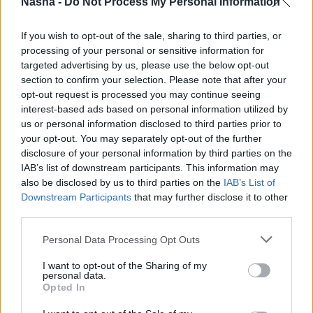
Nasha -
Do Not Process My Personal Information
If you wish to opt-out of the sale, sharing to third parties, or
processing of your personal or sensitive information for
targeted advertising by us, please use the below opt-out
section to confirm your selection. Please note that after your
opt-out request is processed you may continue seeing
САМЫЕ ЧИТАЕМЫЕ
interest-based ads based on personal information utilized by
us or personal information disclosed to third parties prior to
Инесе
Супе: Я не могу забыть эту
your opt-out. You may separately opt-out of the further
картину… Я больше не хочу посещать
disclosure of your personal information by third parties on the
похороны своего друга
IAB’s list of downstream participants. This information may
also be disclosed by us to third parties on the
IAB’s List of
Downstream Participants
that may further disclose it to other
«А
так можно было? Я аж растерялась».
third parties.
Необычный счёт в ресторане Akropole
Rīga вызвал бурное обсуждение
Personal Data Processing Opt Outs
С представителями этих знаков зодиака
I want to opt-out of the Sharing of my
personal data.
лучше не спорить: они всегда найдут
Opted In
способ жестоко отомстить