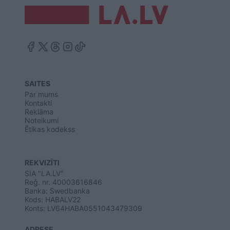
SAITES
Par mums
Kontakti
Reklāma
Noteikumi
Ētikas kodekss
REKVIZĪTI
SIA "LA.LV"
Reģ. nr. 40003616846
Banka: Swedbanka
Kods: HABALV22
Konts: LV64HABA0551043479309
ADRESE