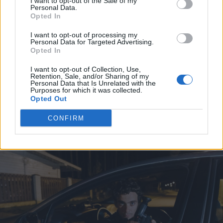
I want to opt-out of the Sale of my
Personal Data.
Названы самые смертоносные
Opted In
автомобили на дорогах: держим кулачки,
чтобы вы не нашли в списке свой
I want to opt-out of processing my
автомобиль
Personal Data for Targeted Advertising.
Opted In
«Только богатые пользуются
I want to opt-out of Collection, Use,
Retention, Sale, and/or Sharing of my
общественным транспортом?» Семья
Personal Data that Is Unrelated with the
хотела прокатиться на поезде, но цена
Purposes for which it was collected.
билетов заставила передумать
Opted Out
CONFIRM
Читать другие новости