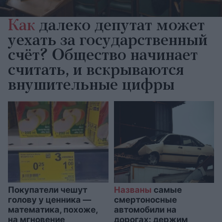
Как
далеко депутат может
уехать за государственный
счёт? Общество начинает
считать, и вскрываются
внушительные цифры
Покупатели чешут
Названы
самые
голову у ценника —
смертоносные
математика, похоже,
автомобили на
на мгновение
дорогах: держим