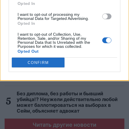
Названы самые смертоносные
Opted In
автомобили на дорогах: держим кулачки,
чтобы вы не нашли в списке свой
I want to opt-out of processing my
автомобиль
Personal Data for Targeted Advertising.
Opted In
Нужно ли будет делать новую eID-карту?
I want to opt-out of Collection, Use,
Retention, Sale, and/or Sharing of my
LVRTC отвечает на вопросы об
Personal Data that Is Unrelated with the
изменениях, ожидающих часть общества
Purposes for which it was collected.
в конце года
Opted Out
CONFIRM
Для
этих 3 знаков зодиака август станет
настоящим кошмаром — будь готов уже
сейчас!
Без диплома, без работы и бывший
убийца!? Неужели действительно любой
может баллотироваться на выборах в
Сейм, объясняет адвокат
Читать другие новости