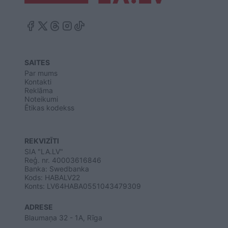
SAITES
Par mums
Kontakti
Reklāma
Noteikumi
Ētikas kodekss
REKVIZĪTI
SIA "LA.LV"
Reģ. nr. 40003616846
Banka: Swedbanka
Kods: HABALV22
Konts: LV64HABA0551043479309
ADRESE
Blaumaņa 32 - 1A, Rīga