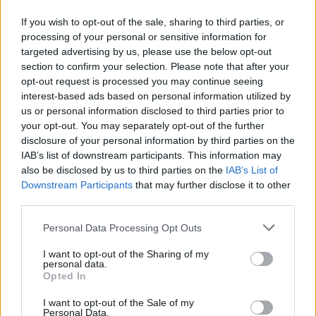
If you wish to opt-out of the sale, sharing to third parties, or
processing of your personal or sensitive information for
targeted advertising by us, please use the below opt-out
section to confirm your selection. Please note that after your
opt-out request is processed you may continue seeing
interest-based ads based on personal information utilized by
us or personal information disclosed to third parties prior to
your opt-out. You may separately opt-out of the further
disclosure of your personal information by third parties on the
IAB’s list of downstream participants. This information may
also be disclosed by us to third parties on the
IAB’s List of
Downstream Participants
that may further disclose it to other
third parties.
Personal Data Processing Opt Outs
САМЫЕ ЧИТАЕМЫЕ
Инесе Супе: Я не могу забыть эту
I want to opt-out of the Sharing of my
personal data.
картину… Я больше не хочу посещать
Opted In
похороны своего друга
I want to opt-out of the Sale of my
Personal Data.