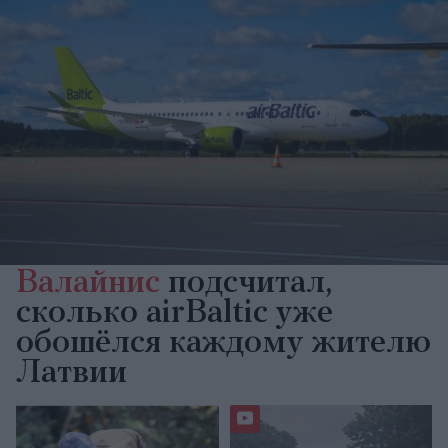
Валайнис
подсчитал,
сколько airBaltic уже
обошёлся каждому жителю
Латвии