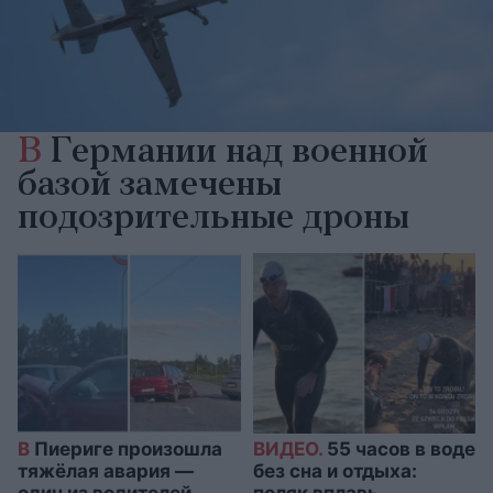
В
Германии над военной
базой замечены
подозрительные дроны
В
Пиериге произошла
ВИДЕО.
55 часов в воде
тяжёлая авария —
без сна и отдыха:
один из водителей
поляк вплавь