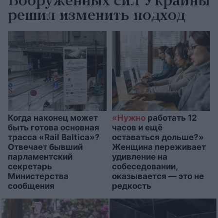
Вооружённых сил Украины
решил изменить подход
Когда наконец может
«Нужно
работать 12
быть готова основная
часов и ещё
трасса «Rail Baltica»?
оставаться дольше?»
Отвечает бывший
Женщина переживает
парламентский
удивление на
секретарь
собеседовании,
Министерства
оказывается — это не
сообщения
редкость