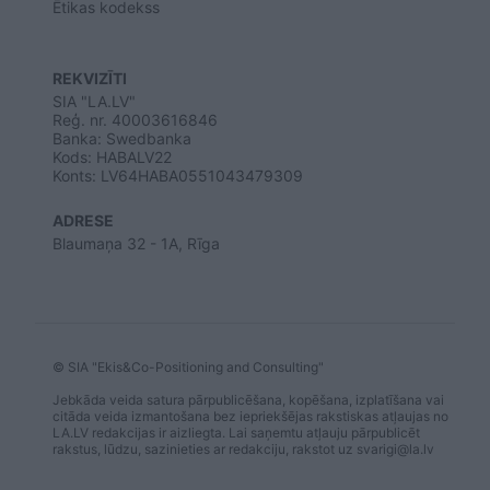
Ētikas kodekss
REKVIZĪTI
SIA "LA.LV"
Reģ. nr. 40003616846
Banka: Swedbanka
Kods: HABALV22
Konts: LV64HABA0551043479309
ADRESE
Blaumaņa 32 - 1A, Rīga
© SIA "Ekis&Co-Positioning and Consulting"
Jebkāda veida satura pārpublicēšana, kopēšana, izplatīšana vai
citāda veida izmantošana bez iepriekšējas rakstiskas atļaujas no
LA.LV redakcijas ir aizliegta. Lai saņemtu atļauju pārpublicēt
rakstus, lūdzu, sazinieties ar redakciju, rakstot uz
svarigi@la.lv