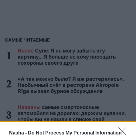
САМЫЕ ЧИТАЕМЫЕ
Инесе
Супе: Я не могу забыть эту
картину… Я больше не хочу посещать
похороны своего друга
«А так можно было? Я аж растерялась».
Необычный счёт в ресторане Akropole
Rīga вызвал бурное обсуждение
Названы
самые смертоносные
автомобили на дорогах: держим кулачки,
чтобы вы не нашли в списке свой
автомобиль
Nasha -
Do Not Process My Personal Information