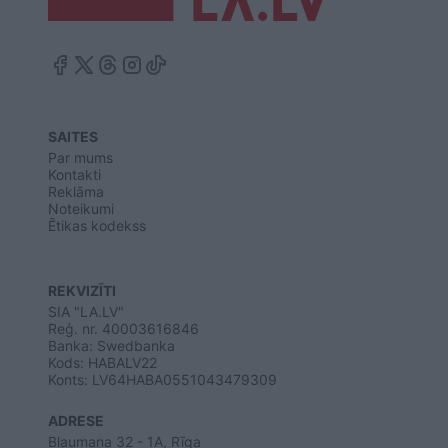
SAITES
Par mums
Kontakti
Reklāma
Noteikumi
Ētikas kodekss
REKVIZĪTI
SIA "LA.LV"
Reģ. nr. 40003616846
Banka: Swedbanka
Kods: HABALV22
Konts: LV64HABA0551043479309
ADRESE
Blaumaņa 32 - 1A, Rīga