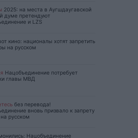
ы
2025: на места в Аугшдаугавской
й думе претендуют
единение и LZS
вот кино: националы хотят запретить
ры на русском
ня
Нацобъединение потребует
ки главы МВД
етесь
без перевода!
единение вновь призвало к запрету
 на русском
монились: Нацобъединение