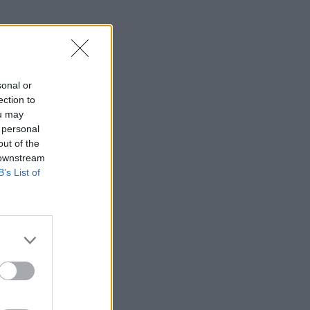
sonal or
ection to
ou may
 personal
out of the
 downstream
B’s List of