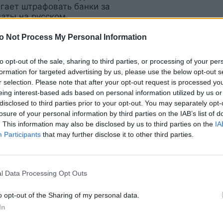
гает штрафовать банки за
аты на русском
o Not Process My Personal Information
ности национальной охоты: нацблок
ал, как еще осложнить жизнь
to opt-out of the sale, sharing to third parties, or processing of your per
ателям ВНЖ
formation for targeted advertising by us, please use the below opt-out s
r selection. Please note that after your opt-out request is processed y
eing interest-based ads based on personal information utilized by us or
катило: предложение
disclosed to third parties prior to your opt-out. You may separately opt-
единения по лимиту ВНЖ для
losure of your personal information by third parties on the IAB’s list of
тов отклонено
. This information may also be disclosed by us to third parties on the
IA
Participants
that may further disclose it to other third parties.
антовая
нога: Рихард Колс хочет
ть вентспилсский научный центр
l Data Processing Opt Outs
o opt-out of the Sharing of my personal data.
ция требует от Силини объяснений
In