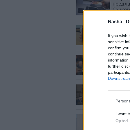
предла
банком
Nasha -
D
Особен
придум
If you wish 
облад
sensitive in
confirm you
continue se
Не про
information 
Нацобъ
further disc
студен
participants
Downstream 
Брилли
засуди
Persona
I want t
Оппози
Opted 