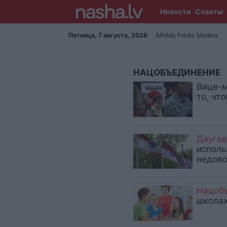
Новости
Советы
Пятница, 7 августа, 2026
Alfrēds
Fredis
Madars
НАЦОБЪЕДИНЕНИЕ
Вице-м
то, чт
Даугав
исполь
недово
Нацобъ
школах