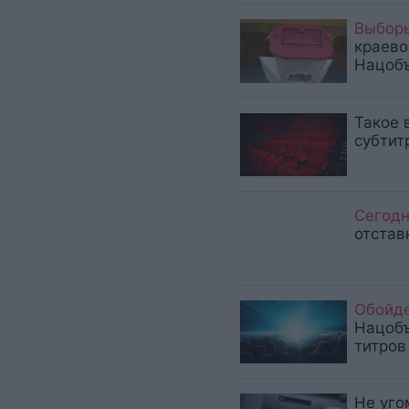
Выбор
краево
Нацобъ
Такое 
субтит
Сегод
отстав
Обойд
Нацобъ
титров
Не уго