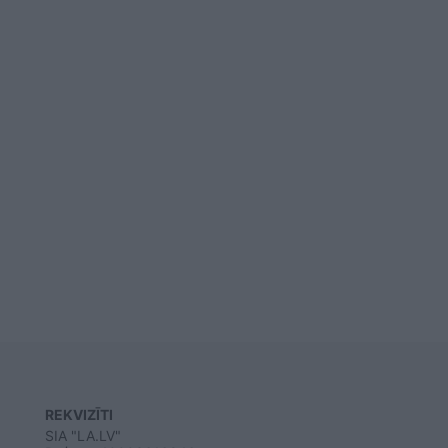
REKVIZĪTI
SIA "LA.LV"