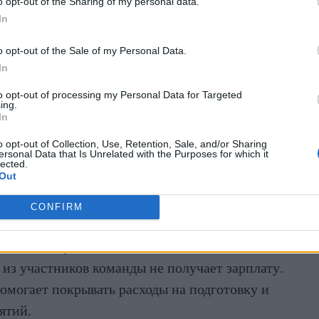
o opt-out of the Sharing of my personal data.
опутные поиски вдоль береговой линии
In
o opt-out of the Sale of my Personal Data.
елающих присоединиться к обследованию
In
to opt-out of processing my Personal Data for Targeted
ing.
оздана
Telegram-группа
.
In
o opt-out of Collection, Use, Retention, Sale, and/or Sharing
литься информацией о поисках, даже если нет
ersonal Data that Is Unrelated with the Purposes for which it
lected.
. По словам волонтёров, это может помочь
Out
ажной информацией или готовых оказать
CONFIRM
 уже 16 лет работают исключительно на
из участников команды не получает зарплату.
могает покрывать расходы на подготовку и
ятий.