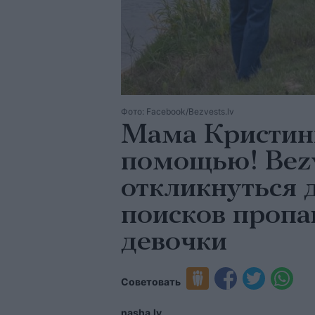
Фото: Facebook/Bezvests.lv
Мама Кристины
помощью! Bezv
откликнуться 
поисков пропа
девочки
Советовать
nasha.lv