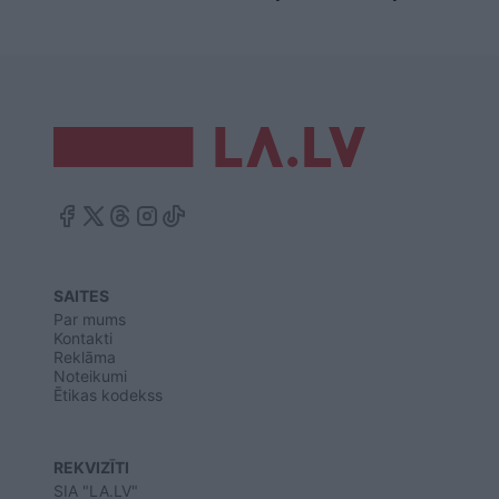
SAITES
Par mums
Kontakti
Reklāma
Noteikumi
Ētikas kodekss
REKVIZĪTI
SIA "LA.LV"