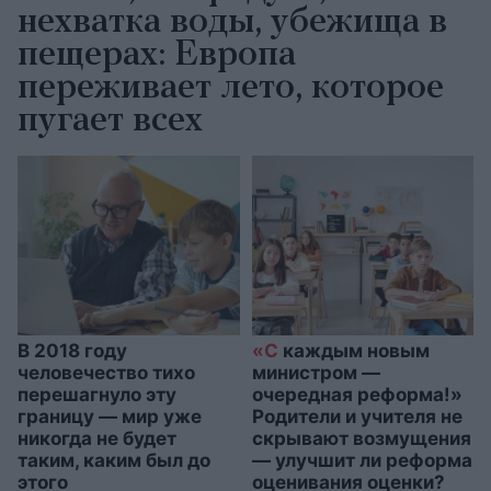
нехватка воды, убежища в
пещерах: Европа
переживает лето, которое
пугает всех
В 2018 году
«С
каждым новым
человечество тихо
министром —
перешагнуло эту
очередная реформа!»
границу — мир уже
Родители и учителя не
никогда не будет
скрывают возмущения
таким, каким был до
— улучшит ли реформа
этого
оценивания оценки?