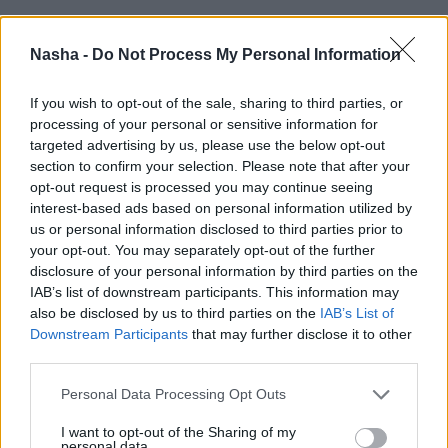
Nasha -
Do Not Process My Personal Information
If you wish to opt-out of the sale, sharing to third parties, or
processing of your personal or sensitive information for
targeted advertising by us, please use the below opt-out
section to confirm your selection. Please note that after your
opt-out request is processed you may continue seeing
interest-based ads based on personal information utilized by
us or personal information disclosed to third parties prior to
САМЫЕ ЧИТАЕМЫЕ
your opt-out. You may separately opt-out of the further
disclosure of your personal information by third parties on the
«А так можно было? Я аж растерялась».
IAB’s list of downstream participants. This information may
Необычный счёт в ресторане Akropole
also be disclosed by us to third parties on the
IAB’s List of
Rīga вызвал бурное обсуждение
Downstream Participants
that may further disclose it to other
third parties.
С
представителями этих знаков зодиака
Personal Data Processing Opt Outs
лучше не спорить: они всегда найдут
способ жестоко отомстить
I want to opt-out of the Sharing of my
personal data.