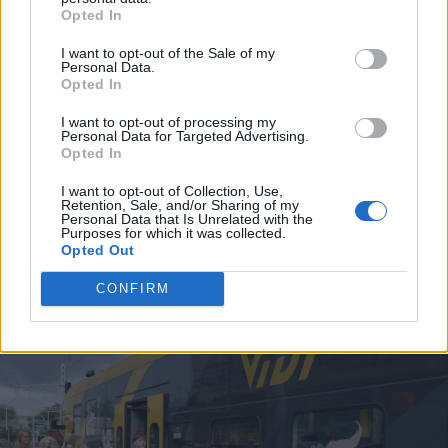
Opted In
Инесе Супе: Я не могу забыть эту
картину… Я больше не хочу посещать
I want to opt-out of the Sale of my
похороны своего друга
Personal Data.
Opted In
«Впервые вижу такое». Покупатели в
I want to opt-out of processing my
восторге от замеченного в магазине
Personal Data for Targeted Advertising.
Opted In
нововведения
I want to opt-out of Collection, Use,
Retention, Sale, and/or Sharing of my
«Что
происходит!?» Клиенты
Personal Data that Is Unrelated with the
«Swedbank» массово сообщают о
Purposes for which it was collected.
проблемах с интернет-банком
Opted Out
CONFIRM
Читать другие новости