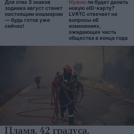
Для этих 3 знаков
Нужно
ли будет делать
зодиака август станет
новую eID-карту?
настоящим кошмаром
LVRTC отвечает на
— будь готов уже
вопросы об
сейчас!
изменениях,
ожидающих часть
общества в конце года
Пламя, 42 градуса,