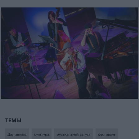
ТЕМЫ
Даугавпилс
культура
музыкальный август
фестиваль