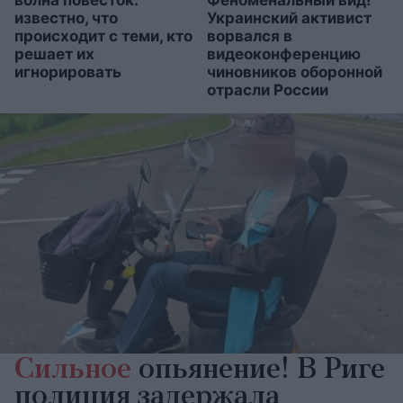
волна повесток:
Феноменальный вид!
известно, что
Украинский активист
происходит с теми, кто
ворвался в
решает их
видеоконференцию
игнорировать
чиновников оборонной
отрасли России
Сильное
опьянение! В Риге
полиция задержала