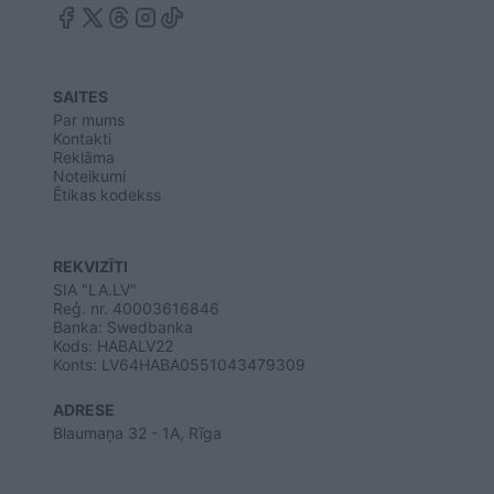
SAITES
Par mums
Kontakti
Reklāma
Noteikumi
Ētikas kodekss
REKVIZĪTI
SIA "LA.LV"
Reģ. nr. 40003616846
Banka: Swedbanka
Kods: HABALV22
Konts: LV64HABA0551043479309
ADRESE
Blaumaņa 32 - 1A, Rīga