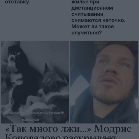
отставку
жилье при
дистанционном
считывании
снимаются неточно.
Может ли такое
случиться?
«Так много лжи…» Модрис
Коноваловс раскрывает,