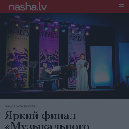
Маргарита Вигуле
Яркий финал
«Музыкального