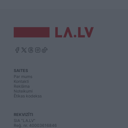
SAITES
Par mums
Kontakti
Reklāma
Noteikumi
Ētikas kodekss
REKVIZĪTI
SIA "LA.LV"
Reģ. nr. 40003616846