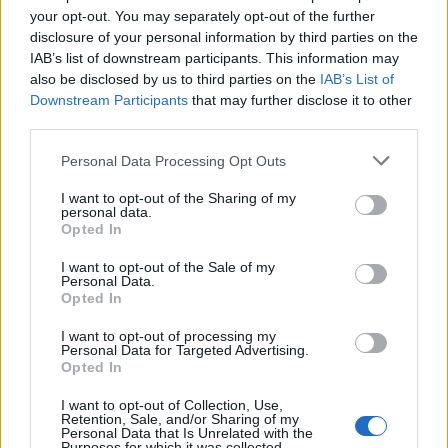
your opt-out. You may separately opt-out of the further
disclosure of your personal information by third parties on the
IAB’s list of downstream participants. This information may
also be disclosed by us to third parties on the
IAB’s List of
Downstream Participants
that may further disclose it to other
third parties.
Personal Data Processing Opt Outs
САМЫЕ ЧИТАЕМЫЕ
I want to opt-out of the Sharing of my
personal data.
Течёт
ли в твоих жилах кровь
Opted In
благородного происхождения? 10
фамилий, которые могут об этом
I want to opt-out of the Sale of my
Personal Data.
свидетельствовать
Opted In
I want to opt-out of processing my
Пьёте чай? Названы 9 чаёв, которые
Personal Data for Targeted Advertising.
помогут избавиться от лишнего веса
Opted In
I want to opt-out of Collection, Use,
«Девочка
очень кричала, повсюду была
Retention, Sale, and/or Sharing of my
кровь!» Незнакомая женщина в
Personal Data that Is Unrelated with the
Purposes for which it was collected.