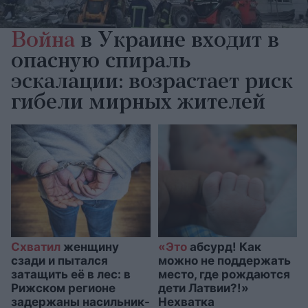
Война
в Украине входит в
опасную спираль
эскалации: возрастает риск
гибели мирных жителей
Схватил
женщину
«Это
абсурд! Как
сзади и пытался
можно не поддержать
затащить её в лес: в
место, где рождаются
Рижском регионе
дети Латвии?!»
задержаны насильник-
Нехватка