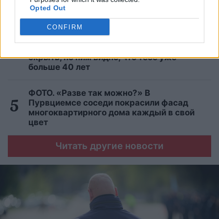
магазине жестоко нападает на
Opted Out
девятилетнюю девочку
CONFIRM
10 признаков, которые выдают возраст
женщины — как бы ты ни старалась это
скрыть, по ним видно, что тебе уже
больше 40 лет
ФОТО. «Разве так можно?» В
Пурвциемсе соседи покрасили фасад
многоквартирного дома каждый в свой
цвет
Читать другие новости