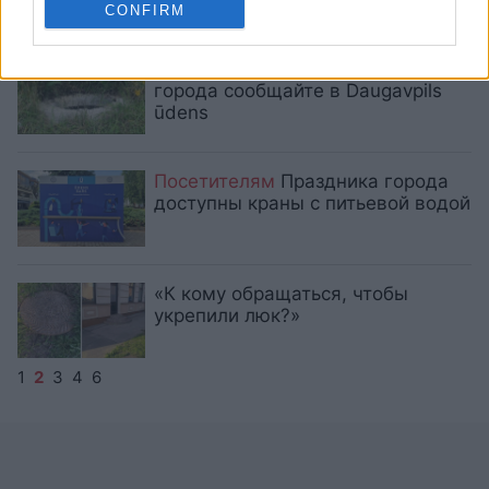
CONFIRM
Об опасных люках на территории
города сообщайте в Daugavpils
ūdens
Посетителям
Праздника города
доступны краны с питьевой водой
«К кому обращаться, чтобы
укрепили люк?»
1
2
3
4
6