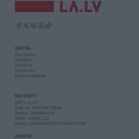
SAITES
Par mums
Kontakti
Reklāma
Noteikumi
Ētikas kodekss
REKVIZĪTI
SIA "LA.LV"
Reģ. nr. 40003616846
Banka: Swedbanka
Kods: HABALV22
Konts: LV64HABA0551043479309
ADRESE