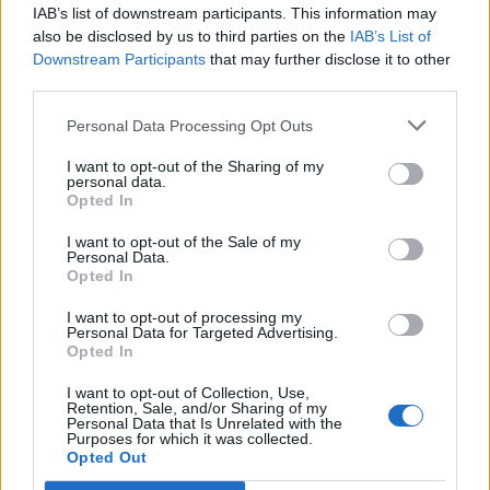
IAB’s list of downstream participants. This information may
улицы Сакню
also be disclosed by us to third parties on the
IAB’s List of
Downstream Participants
that may further disclose it to other
third parties.
Завтра
в ряде домов на Новом
Personal Data Processing Opt Outs
Форштадте временно отключат
воду
I want to opt-out of the Sharing of my
personal data.
Opted In
Предприятие
Daugavpils ūdens
I want to opt-out of the Sale of my
установило еще один кран с
Personal Data.
питьевой водой
Opted In
I want to opt-out of processing my
В
некоторых домах на Гриве
Personal Data for Targeted Advertising.
Opted In
временно отключат воду
I want to opt-out of Collection, Use,
Retention, Sale, and/or Sharing of my
Personal Data that Is Unrelated with the
Purposes for which it was collected.
В некоторых домах микрорайона
Opted Out
Ругели временно отключат воду