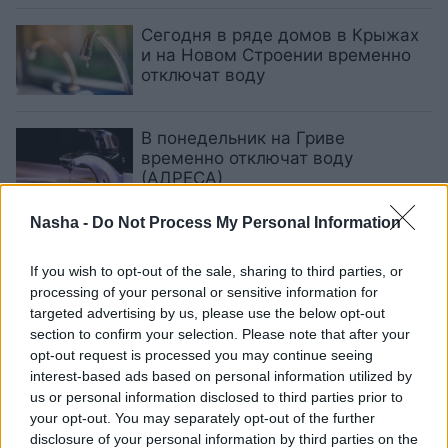
Сегодня в ряде домов в Крыжах
и на Новом Строении временно
отключат воду
В понедельник на Гриве
временно отключат воду
(АДРЕСА)
Nasha -
Do Not Process My Personal Information
Заасфальтируют гравийную
дорогу на улицу Бривибас
If you wish to opt-out of the sale, sharing to third parties, or
processing of your personal or sensitive information for
targeted advertising by us, please use the below opt-out
section to confirm your selection. Please note that after your
В
некоторых домах на Гриве
opt-out request is processed you may continue seeing
завтра временно отключат воду
interest-based ads based on personal information utilized by
us or personal information disclosed to third parties prior to
your opt-out. You may separately opt-out of the further
disclosure of your personal information by third parties on the
Временно
перекрыт участок