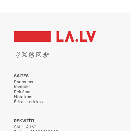
SAITES
Par mums
Kontakti
Reklāma
Noteikumi
Ētikas kodekss
REKVIZĪTI
SIA "LA.LV"