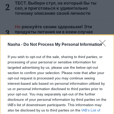
ТЕСТ. Выбери стул, на который бы ты
сел, и приготовься к удивительно
точному описанию своей личности
Не
рискуйте своим здоровьем! Эти
продукты питания ни в коем случае
нельзя употреблять в пищу после
истечения срока годности
Nasha -
Do Not Process My Personal Information
Как
распознать ложь: 10 признаков
If you wish to opt-out of the sale, sharing to third parties, or
языка тела, на которые стоит обратить
processing of your personal or sensitive information for
внимание
targeted advertising by us, please use the below opt-out
section to confirm your selection. Please note that after your
opt-out request is processed you may continue seeing
Самые
ценные овощи, фрукты и ягоды,
interest-based ads based on personal information utilized by
которые в августе нужно есть
«тоннами»
us or personal information disclosed to third parties prior to
your opt-out. You may separately opt-out of the further
disclosure of your personal information by third parties on the
Читать другие новости
IAB’s list of downstream participants. This information may
also be disclosed by us to third parties on the
IAB’s List of