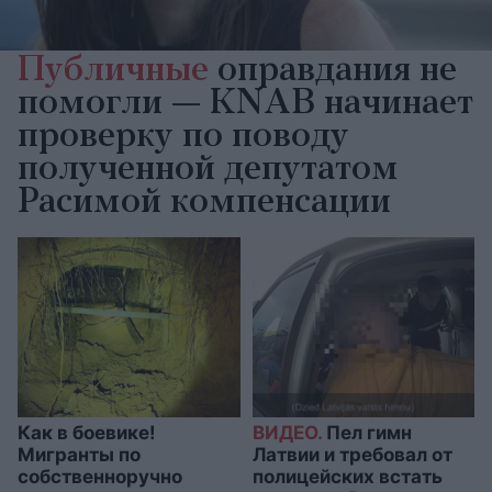
Публичные
оправдания не
помогли — KNAB начинает
проверку по поводу
полученной депутатом
Расимой компенсации
Как в боевике!
ВИДЕО.
Пел гимн
Мигранты по
Латвии и требовал от
собственноручно
полицейских встать