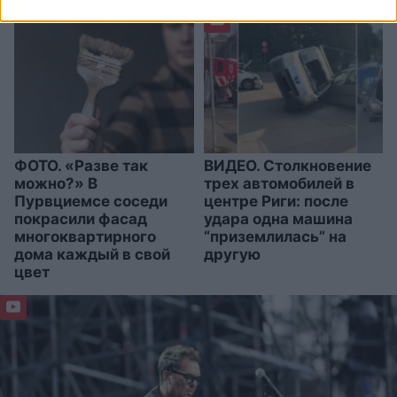
ФОТО. «Разве так
ВИДЕО. Столкновение
можно?» В
трех автомобилей в
Пурвциемсе соседи
центре Риги: после
покрасили фасад
удара одна машина
многоквартирного
“приземлилась” на
дома каждый в свой
другую
цвет