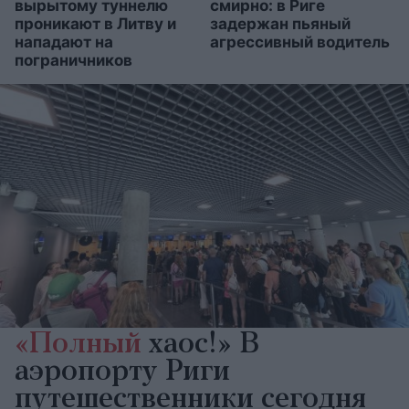
вырытому туннелю
смирно: в Риге
проникают в Литву и
задержан пьяный
нападают на
агрессивный водитель
пограничников
«Полный
хаос!» В
аэропорту Риги
путешественники сегодня