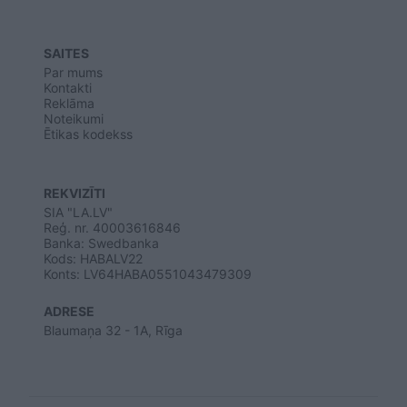
SAITES
Par mums
Kontakti
Reklāma
Noteikumi
Ētikas kodekss
REKVIZĪTI
SIA "LA.LV"
Reģ. nr. 40003616846
Banka: Swedbanka
Kods: HABALV22
Konts: LV64HABA0551043479309
ADRESE
Blaumaņa 32 - 1A, Rīga