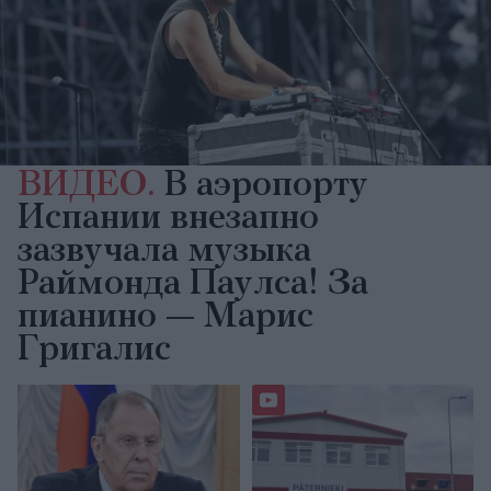
ВИДЕО.
В аэропорту
Испании внезапно
зазвучала музыка
Раймонда Паулса! За
пианино — Марис
Григалис