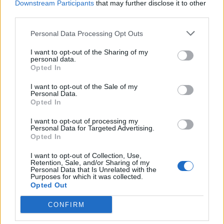
Downstream Participants
that may further disclose it to other
third parties.
Personal Data Processing Opt Outs
I want to opt-out of the Sharing of my
personal data.
Opted In
I want to opt-out of the Sale of my
Personal Data.
Opted In
I want to opt-out of processing my
Personal Data for Targeted Advertising.
Спецслужбы в последний
Opted In
момент предотвращают
I want to opt-out of Collection, Use,
Retention, Sale, and/or Sharing of my
спланированное Россией
Personal Data that Is Unrelated with the
Purposes for which it was collected.
покушение на
Opted Out
производителя дронов в
CONFIRM
Европе