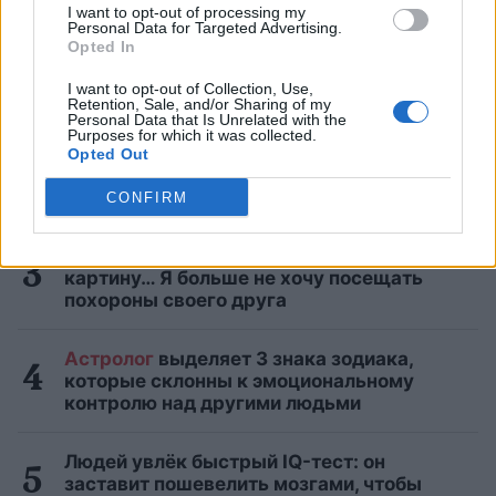
САМЫЕ ЧИТАЕМЫЕ
I want to opt-out of processing my
Personal Data for Targeted Advertising.
Opted In
С представителями этих знаков зодиака
лучше не спорить: они всегда найдут
I want to opt-out of Collection, Use,
способ жестоко отомстить
Retention, Sale, and/or Sharing of my
Personal Data that Is Unrelated with the
Purposes for which it was collected.
«А так можно было? Я аж растерялась».
Opted Out
Необычный счёт в ресторане Akropole
Rīga вызвал бурное обсуждение
CONFIRM
Инесе
Супе: Я не могу забыть эту
картину… Я больше не хочу посещать
похороны своего друга
Астролог
выделяет 3 знака зодиака,
которые склонны к эмоциональному
контролю над другими людьми
Людей увлёк быстрый IQ-тест: он
заставит пошевелить мозгами, чтобы