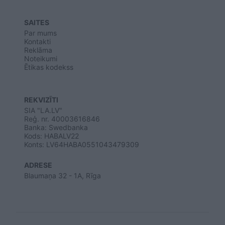
SAITES
Par mums
Kontakti
Reklāma
Noteikumi
Ētikas kodekss
REKVIZĪTI
SIA "LA.LV"
Reģ. nr. 40003616846
Banka: Swedbanka
Kods: HABALV22
Konts: LV64HABA0551043479309
ADRESE
Blaumaņa 32 - 1A, Rīga