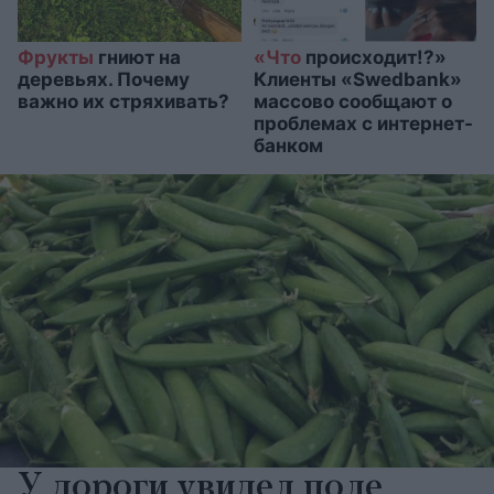
Фрукты
гниют на
«Что
происходит!?»
деревьях. Почему
Клиенты «Swedbank»
важно их стряхивать?
массово сообщают о
проблемах с интернет-
банком
У дороги увидел поле