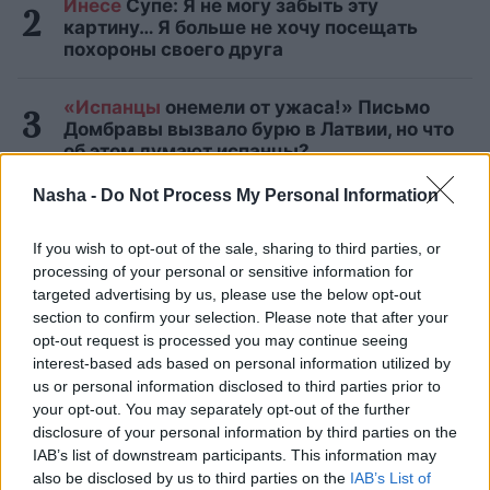
Инесе
Супе: Я не могу забыть эту
картину… Я больше не хочу посещать
похороны своего друга
«Испанцы
онемели от ужаса!» Письмо
Домбравы вызвало бурю в Латвии, но что
об этом думают испанцы?
Nasha -
Do Not Process My Personal Information
Армандс Пуче: «Ясно, что это
договорной „магазин“! Но неужели вы
If you wish to opt-out of the sale, sharing to third parties, or
думаете, что все в Латвии — дураки?»
processing of your personal or sensitive information for
targeted advertising by us, please use the below opt-out
ФОТО.
«Разве так можно?» В
section to confirm your selection. Please note that after your
Пурвциемсе соседи покрасили фасад
opt-out request is processed you may continue seeing
многоквартирного дома каждый в свой
interest-based ads based on personal information utilized by
цвет
us or personal information disclosed to third parties prior to
your opt-out. You may separately opt-out of the further
Читать другие новости
disclosure of your personal information by third parties on the
IAB’s list of downstream participants. This information may
also be disclosed by us to third parties on the
IAB’s List of