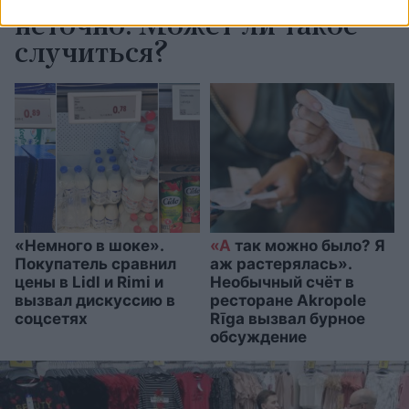
считывании снимаются
неточно. Может ли такое
случиться?
«Немного в шоке».
«А
так можно было? Я
Покупатель сравнил
аж растерялась».
цены в Lidl и Rimi и
Необычный счёт в
вызвал дискуссию в
ресторане Akropole
соцсетях
Rīga вызвал бурное
обсуждение