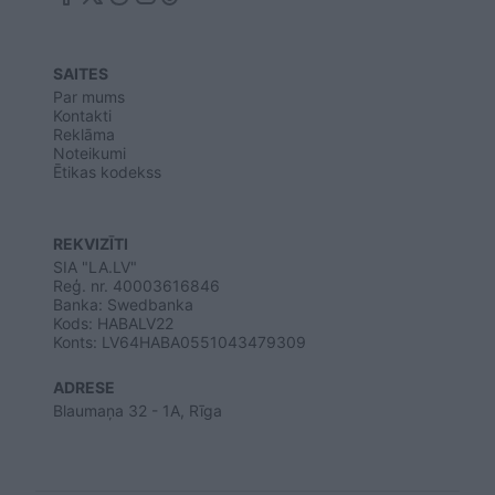
SAITES
Par mums
Kontakti
Reklāma
Noteikumi
Ētikas kodekss
REKVIZĪTI
SIA "LA.LV"
Reģ. nr. 40003616846
Banka: Swedbanka
Kods: HABALV22
Konts: LV64HABA0551043479309
ADRESE
Blaumaņa 32 - 1A, Rīga