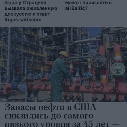
бюро у Страдиня
может произойти с
вызвала оживленную
airBaltic?
дискуссию и ответ
Rīgas satiksme
Запасы нефти в США
снизились до самого
низкого уровня за 45 лет —