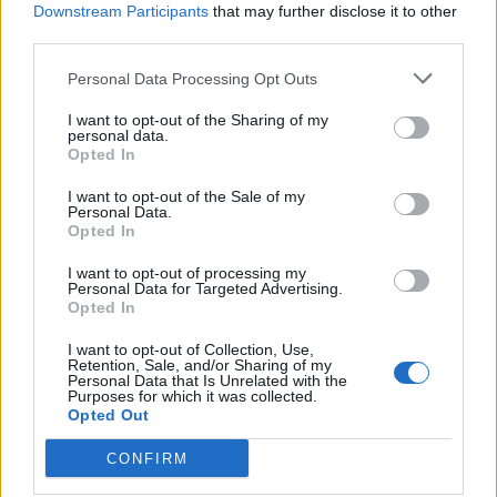
Downstream Participants
that may further disclose it to other
third parties.
Personal Data Processing Opt Outs
I want to opt-out of the Sharing of my
personal data.
Opted In
I want to opt-out of the Sale of my
Personal Data.
Opted In
I want to opt-out of processing my
Personal Data for Targeted Advertising.
«Для меня это большая
Opted In
сумма!» — житель
I want to opt-out of Collection, Use,
обеспокоен тем, что
Retention, Sale, and/or Sharing of my
Personal Data that Is Unrelated with the
показания счётчика
Purposes for which it was collected.
Opted Out
электроэнергии в его
жилье при дистанционном
CONFIRM