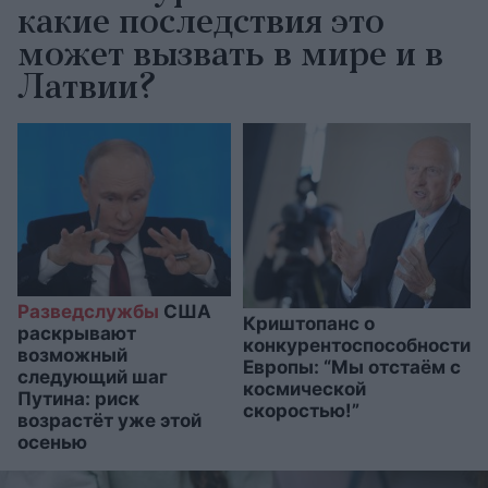
какие последствия это
может вызвать в мире и в
Латвии?
Разведслужбы
США
Криштопанс о
раскрывают
конкурентоспособности
возможный
Европы: “Мы отстаём с
следующий шаг
космической
Путина: риск
скоростью!”
возрастёт уже этой
осенью