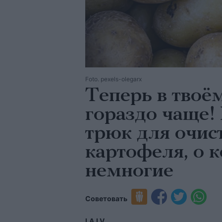
Foto. pexels-olegarx
Теперь в твоё
гораздо чаще!
трюк для очис
картофеля, о 
немногие
Советовать
LA.LV