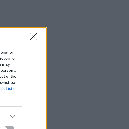
sonal or
ection to
ou may
 personal
out of the
 downstream
B’s List of