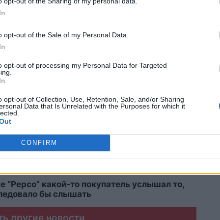
o opt-out of the Sharing of my personal data.
In
o opt-out of the Sale of my Personal Data.
астерялась». Необычный счёт в ресторане
In
ное обсуждение
to opt-out of processing my Personal Data for Targeted
ing.
аков зодиака лучше не спорить: они всегда
In
омстить
o opt-out of Collection, Use, Retention, Sale, and/or Sharing
ersonal Data that Is Unrelated with the Purposes for which it
ыть эту картину… Я больше не хочу посещать
lected.
Out
CONFIRM
упатели в восторге от замеченного в
е “Pepco” какой-то покупатель услышал то,
следовало бы слышать
ть другие новости