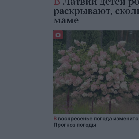
В
Латвии детей ро
раскрывают, сколь
маме
В
воскресенье погода изменитс
Прогноз погоды