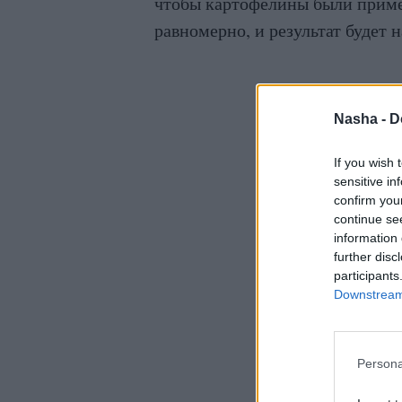
чтобы картофелины были пример
равномерно, и результат будет 
Nasha -
D
If you wish 
sensitive in
confirm you
continue se
information 
further disc
participants
Downstream 
Persona