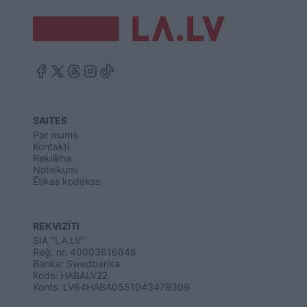
SAITES
Par mums
Kontakti
Reklāma
Noteikumi
Ētikas kodekss
REKVIZĪTI
SIA "LA.LV"
Reģ. nr. 40003616846
Banka: Swedbanka
Kods: HABALV22
Konts: LV64HABA0551043479309