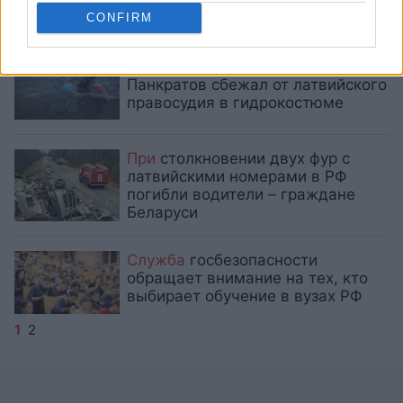
CONFIRM
Всплыл
в России: экс-депутат
Панкратов сбежал от латвийского
правосудия в гидрокостюме
При
столкновении двух фур с
латвийскими номерами в РФ
погибли водители – граждане
Беларуси
Служба
госбезопасности
обращает внимание на тех, кто
выбирает обучение в вузах РФ
1
2