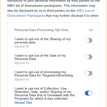
disclosure of your personal information by third parties on the
Жителей Латвии во время
IAB’s list of downstream participants. This information may
пасхальных праздников
also be disclosed by us to third parties on the
IAB’s List of
призывают не ездить в РФ и РБ
Downstream Participants
that may further disclose it to other
third parties.
Полиция
проверит тех, кто
Personal Data Processing Opt Outs
пойдет голосовать в российское
посольство
I want to opt-out of the Sharing of my
personal data.
Opted In
Ecolines и Lux Express не
I want to opt-out of the Sale of my
собираются отменять автобусные
Personal Data.
поездки в Россию
Opted In
I want to opt-out of processing my
Выборы президента РФ:
Personal Data for Targeted Advertising.
Opted In
проголосовать можно будет не
только в Риге
I want to opt-out of Collection, Use,
Retention, Sale, and/or Sharing of my
Personal Data that Is Unrelated with the
Purposes for which it was collected.
«Почта России» приостановила
Opted Out
наземную доставку в Европу