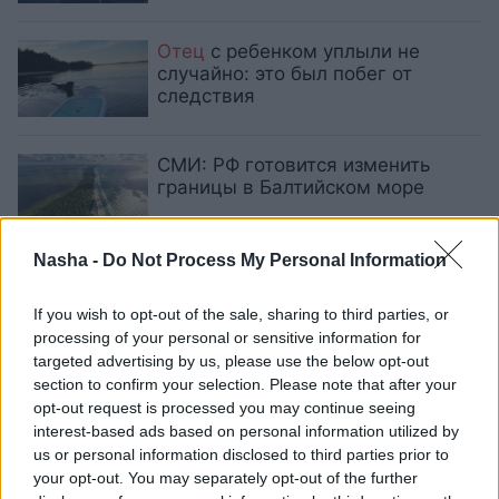
Отец
с ребенком уплыли не
случайно: это был побег от
следствия
СМИ: РФ готовится изменить
границы в Балтийском море
Nasha -
Do Not Process My Personal Information
Эстонское КПП на границе в
Россией будет работать только
If you wish to opt-out of the sale, sharing to third parties, or
днем
processing of your personal or sensitive information for
targeted advertising by us, please use the below opt-out
section to confirm your selection. Please note that after your
Путин высказался о перспективах
opt-out request is processed you may continue seeing
ядерной войны
interest-based ads based on personal information utilized by
us or personal information disclosed to third parties prior to
your opt-out. You may separately opt-out of the further