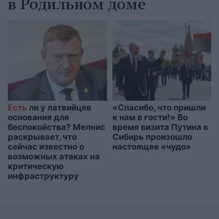
в Родильном доме
Есть
ли у латвийцев
«Спасибо, что пришли
основания для
к нам в гости!» Во
беспокойства? Мелнис
время визита Путина в
раскрывает, что
Сибирь произошло
сейчас известно о
настоящее «чудо»
возможных атаках на
критическую
инфраструктуру