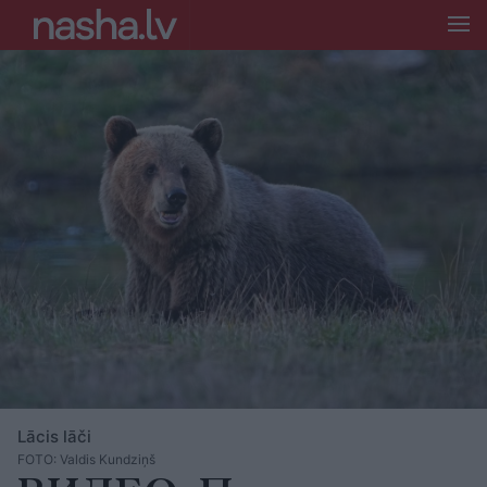
Lācis lāči
FOTO: Valdis Kundziņš