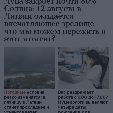
Луна закроет почти 80%
Солнца: 12 августа в
Латвии ожидается
впечатляющее зрелище —
что мы можем пережить в
этот момент?
Погодные
условия
Вас раздражает
резко изменятся: в
работа с 9.00 до 17.00?
пятницу в Латвии
Нумерологи выделяют
станет прохладнее и
четыре даты
усилится ветер
рождения, для