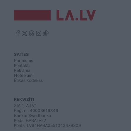
SAITES
Par mums
Kontakti
Reklāma
Noteikumi
Ētikas kodekss
REKVIZĪTI
SIA "LA.LV"
Reģ. nr. 40003616846
Banka: Swedbanka
Kods: HABALV22
Konts: LV64HABA0551043479309